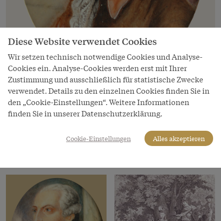
Diese Website verwendet Cookies
Wir setzen technisch notwendige Cookies und Analyse-
Cookies ein. Analyse-Cookies werden erst mit Ihrer
Zustimmung und ausschließlich für statistische Zwecke
Bild
verwendet. Details zu den einzelnen Cookies finden Sie in
Joseph II., Miniaturbild
den „Cookie-Einstellungen“. Weitere Informationen
finden Sie in unserer Datenschutzerklärung.
Copyright
Schloß Schönbrunn Kultur- und Betriebsges.m.b.H.
Cookie-Einstellungen
Alles akzeptieren
LeihgeberIn
Schloß Schönbrunn Kultur- und Betriebsges.m.b.H.