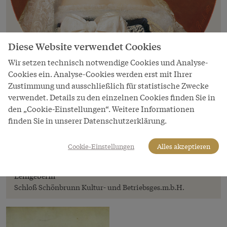
Diese Website verwendet Cookies
Wir setzen technisch notwendige Cookies und Analyse-
Cookies ein. Analyse-Cookies werden erst mit Ihrer
Zustimmung und ausschließlich für statistische Zwecke
Bild
verwendet. Details zu den einzelnen Cookies finden Sie in
Georg Raab: Kaiserin Elisabeth als
den „Cookie-Einstellungen“. Weitere Informationen
ungarische Königin, 1867
finden Sie in unserer Datenschutzerklärung.
Copyright
Schloß Schönbrunn Kultur- und Betriebsges.m.b.H./Foto:
Cookie-Einstellungen
Alles akzeptieren
Edgar Knaack/Sammlung Bundesmobilienverwaltung
LeihgeberIn
Schloß Schönbrunn Kultur- und Betriebsges.m.b.H.