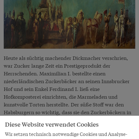
Heute als süchtig machender Dickmacher verschrien,
war Zucker lange Zeit ein Prestigeprodukt der
Herrschenden. Maximilian I. bestellte einen
niederländischen Zuckerbäcker an seinen Innsbrucker
Hof und sein Enkel Ferdinand I. ließ eine
Hofkomposterei einrichten, die Marmeladen und
kunstvolle Torten herstellte. Der süße Stoff war den
Habsburgern so wichtig, dass sie den Zuckerbäckern in
der Hofburg eine eigene Stiege – die Zuckerbäckerstiege
Diese Website verwendet Cookies
– zubilligten. Barocke Tafeln wurden mit aufwändigen
Wir setzen technisch notwendige Cookies und Analyse-
Zuckeraufsätzen dekoriert, die ganze Landschaften und