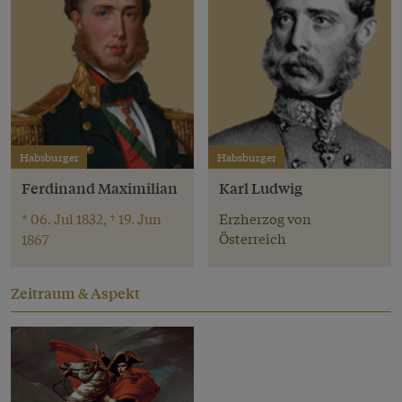
Habsburger
Habsburger
Ferdinand Maximilian
Karl Ludwig
* 06. Jul 1832, † 19. Jun
Erzherzog von
Österreich
1867
Zeitraum & Aspekt