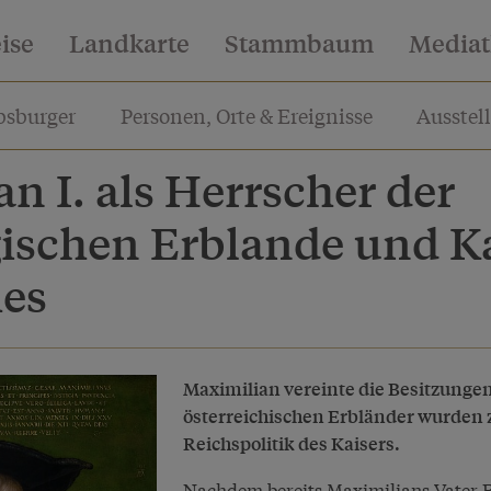
eise
Landkarte
Stammbaum
Media
sburger
Personen, Orte & Ereignisse
Ausstel
n I. als Herrscher der
ischen Erblande und Ka
hes
Maximilian vereinte die Besitzungen
österreichischen Erbländer wurden zu
Reichspolitik des Kaisers.
Nachdem bereits Maximilians Vater Fri