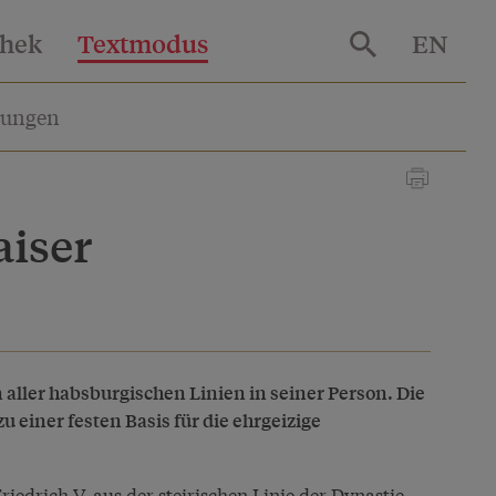
thek
Textmodus
EN
lungen
iser
 aller habsburgischen Linien in seiner Person. Die
 einer festen Basis für die ehrgeizige
edrich V. aus der steirischen Linie der Dynastie