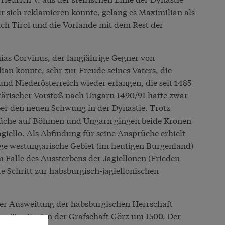
ür sich reklamieren konnte, gelang es Maximilian als
h Tirol und die Vorlande mit dem Rest der
ias Corvinus, der langjährige Gegner von
an konnte, sehr zur Freude seines Vaters, die
nd Niederösterreich wieder erlangen, die seit 1485
tärischer Vorstoß nach Ungarn 1490/91 hatte zwar
ber den neuen Schwung in der Dynastie. Trotz
prüche auf Böhmen und Ungarn gingen beide Kronen
agiello. Als Abfindung für seine Ansprüche erhielt
ige westungarische Gebiet (im heutigen Burgenland)
 Falle des Aussterbens der Jagiellonen (Frieden
te Schritt zur habsburgisch-jagiellonischen
er Ausweitung der habsburgischen Herrschaft
n Territorien der Grafschaft Görz um 1500. Der