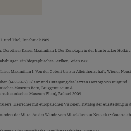
I. und Tirol, Innsbruck 1969
r, Dorothea: Kaiser Maximilian I. Der Kenotaph in der Innsbrucker Hofki
Habsburger. Ein biographisches Lexikon, Wien 1988
Kaiser Maximilian I. Von der Geburt bis zur Alleinherrschaft, Wiener Neus
Kühen (1433-1477). Glanz und Untergang des letzten Herzogs von Burgund
storisches Museum Bern, Bruggemuseum &
nsthistorisches Museum Wien), Brüssel 2009
aisers. Herrscher mit europäischen Visionen. Katalog der Ausstellung in
rhundert der Mitte. An der Wende vom Mittelalter zur Neuzeit (= Österrei
bsburger. Eine europäische Familiengeschichte, Graz 1993