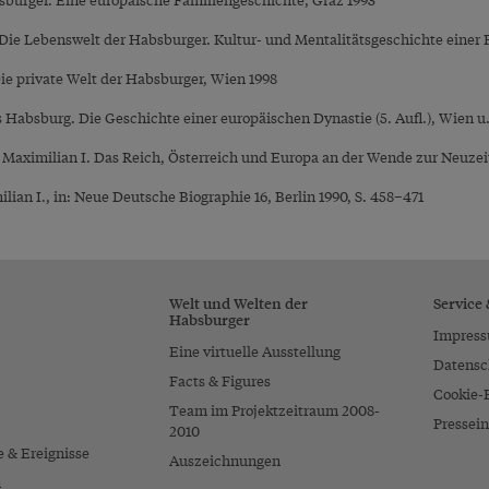
: Die Lebenswelt der Habsburger. Kultur- und Mentalitätsgeschichte einer 
 Die private Welt der Habsburger, Wien 1998
absburg. Die Geschichte einer europäischen Dynastie (5. Aufl.), Wien u.
 Maximilian I. Das Reich, Österreich und Europa an der Wende zur Neuzei
ian I., in: Neue Deutsche Biographie 16, Berlin 1990, S. 458–471
Welt und Welten der
Service
Habsburger
Impres
Eine virtuelle Ausstellung
Datensc
Facts & Figures
Cookie-
Team im Projektzeitraum 2008-
Pressein
2010
e & Ereignisse
Auszeichnungen
n