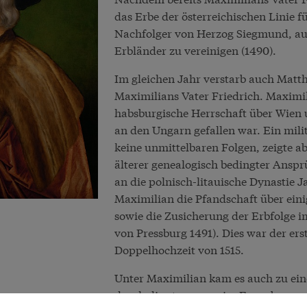
das Erbe der österreichischen Linie f
Nachfolger von Herzog Siegmund, auc
Erbländer zu vereinigen (1490).
Im gleichen Jahr verstarb auch Matth
Maximilians Vater Friedrich. Maximili
habsburgische Herrschaft über Wien u
an den Ungarn gefallen war. Ein mili
keine unmittelbaren Folgen, zeigte a
älterer genealogisch bedingter Ans
an die polnisch-litauische Dynastie J
Maximilian die Pfandschaft über ein
sowie die Zusicherung der Erbfolge im
von Pressburg 1491). Dies war der ers
Doppelhochzeit von 1515.
Unter Maximilian kam es auch zu ein
durch die etappenweise Erwerbung vo