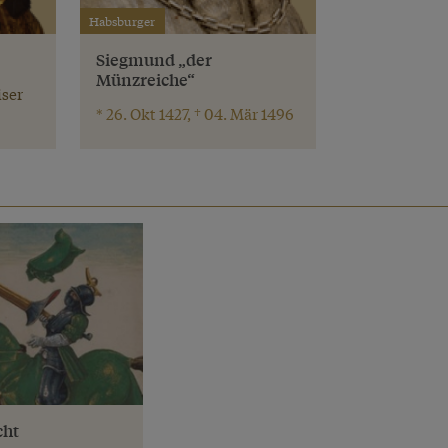
Habsburger
Siegmund „der
Münzreiche“
ser
* 26. Okt 1427, † 04. Mär 1496
cht