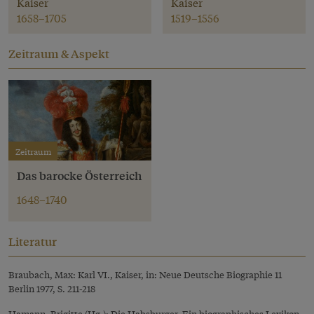
Kaiser
Kaiser
1658–1705
1519–1556
Zeitraum & Aspekt
Zeitraum
Das barocke Österreich
1648–1740
Literatur
Braubach, Max: Karl VI., Kaiser, in: Neue Deutsche Biographie 11
Berlin 1977, S. 211-218
Hamann, Brigitte (Hg.): Die Habsburger. Ein biographisches Lexikon,