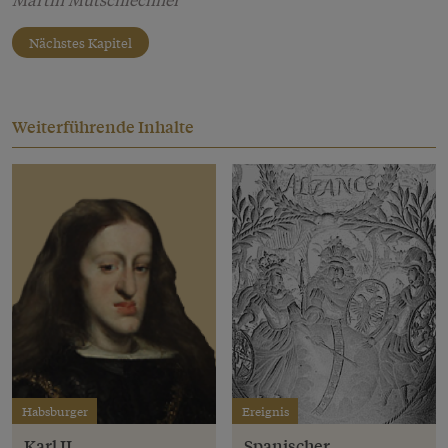
Nächstes Kapitel
Weiterführende Inhalte
Habsburger
Ereignis
Karl II.
Spanischer