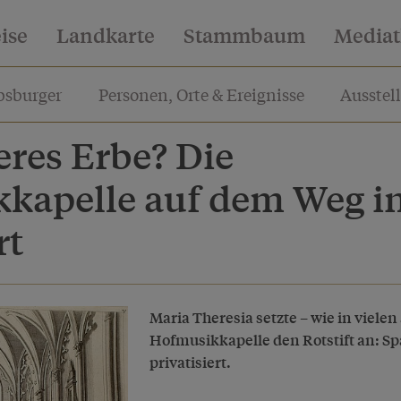
eise
Landkarte
Stammbaum
Media
sburger
Personen, Orte & Ereignisse
Ausstel
eres Erbe? Die
kapelle auf dem Weg in
rt
Maria Theresia setzte – wie in viele
Hofmusikkapelle den Rotstift an: S
privatisiert.