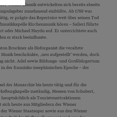
er Wiener Klassik entwickelten sich bereits abseits
ls Impulsgeber zunehmend einbüßte. Ab 1788 war
tätig, er prägte das Repertoire weit über seinen Tod
ofmusikkapelle Kirchenmusik hören – Salieri führte
 oder Michael Haydn auf. Er unterrichtete auch
n er stark beeinflusste.
on Bruckner als Hoforganist die veraltete
 Musik beschränkte, ,neu aufgestellt‘ werden, doch
ng nicht. Adel sowie Bildungs- und Großbürgertum
in der franzisko-josephinischen Epoche – der
sel der Monarchie bis heute tätig und für die
Hofburgkapelle zuständig, Messen von Schubert,
hauptsächlich als Touristenattraktionen
t sich heute aus Mitgliedern der Wiener
der Wiener Staatsoper sowie aus den Wiener
standteil der Hofkapelle waren) und aus der