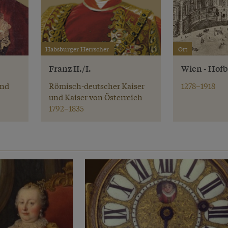
Habsburger Herrscher
Ort
Franz II./I.
Wien - Hof
und
Römisch-deutscher Kaiser
1278–1918
und Kaiser von Österreich
1792–1835