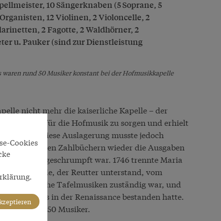
apellmeister, 10 Sängerknaben (5 Soprane, 5
 Organisten, 12 Violinen, 2 Violoncelle, 2
arinetten, 2 Fagotte, 2 Waldhörner, 2
ter u. Pauker (sind zur Dienstleistung
ts waren rund 50 Musiker konstant bei der Hofmusikkapelle
elle nicht mehr die kaiserliche Kapelle – der
 als Pächter für die Hofmusik zu sorgen und erhielt
000
Gulden
. Diese Auslagerung musste jedoch
yse-Cookies
den sich in den Zahlbüchern wieder die Ausgaben
cke
 20 Personen geschrumpft war. 1746 trennte Maria
ofmusikkapelle, der Reutter unterstand, vom
rklärung.
und öffentliche Tafelmusiken zuständig war, und
r, die bereits in der Renaissance bestanden hatte.
akzeptieren
onstant circa 50 Musiker.