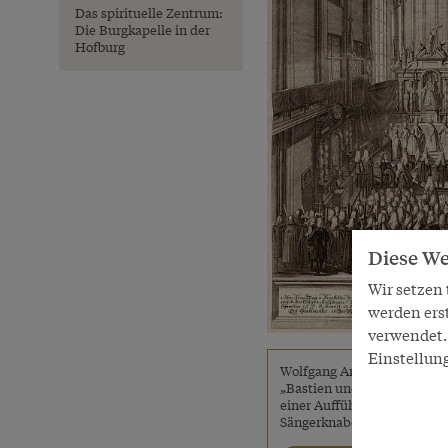
Das spirituelle Zentrum:
Die Burgkapelle in der
Hofburg
Diese We
Wir setzen
werden ers
verwendet. 
Einstellun
Wolfgang Amadeus Mozart:
„Bastien und Bastienne“, in
einer Aufführung der Wiene
Sängerknaben