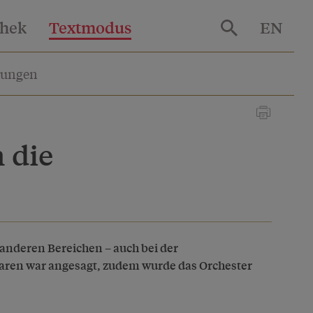
thek
Textmodus
EN
lungen
 die
n anderen Bereichen – auch bei der
paren war angesagt, zudem wurde das Orchester