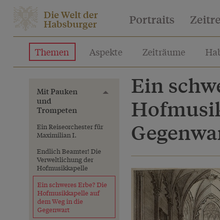
Die Welt der
Portraits
Zeitr
Habsburger
Themen
Aspekte
Zeiträume
Hab
Ein schw
Mit Pauken
Toggle menu
und
Hofmusik
Trompeten
Gegenwa
Ein Reiseorchester für
Maximilian I.
Endlich Beamter! Die
Verweltlichung der
Hofmusikkapelle
Ein schweres Erbe? Die
Hofmusikkapelle auf
dem Weg in die
Gegenwart