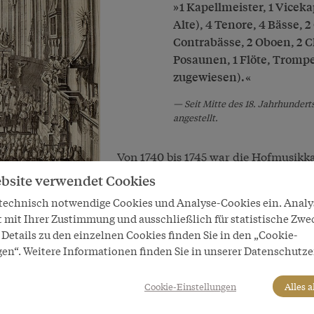
1 Kapellmeister, 1 Vicek
Alte), 4 Tenore, 4 Bässe, 2
Contrabässe, 2 Oboen, 2 Cl
Posaunen, 1 Flöte, Trompe
zugewiesen).
Seit Mitte des 18. Jahrhunder
angestellt.
Von 1740 bis 1745 war die Hofmusikkap
Hofkapellmeister Georg Reutter hatte
bsite verwendet Cookies
dafür eine jährliche Summe von 20.
 technisch notwendige Cookies und Analyse-Cookies ein. Anal
zurückgenommen werden, ab 1772 fin
t mit Ihrer Zustimmung und ausschließlich für statistische Zwe
für die Hofmusikkapelle, die auf nur
Details zu den einzelnen Cookies finden Sie in den „Cookie-
Theresia den sakralen Bereich der H
gen“. Weitere Informationen finden Sie in unserer Datenschutze
säkularen, der für Opern, Serenaden 
schuf damit eine Organisationsstruktu
r
Cookie-Einstellungen
Alles 
Ab dieser Zeit umfasste die Kapelle k