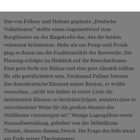
Alexander Girardi (1850–1918) meinte dazu:
„Der Kaiser
gab den Platz, der Bürger seinen Schatz.“
Das von Fellner und Helmer geplante „Deutsche
Volkstheater“ stellte einen Gegenentwurf zum
Burgtheater an der Ringstraße dar, das die beiden
vehement kritisierten. Mehr als um Pomp und Prunk
ging es ihnen um die Funktionalität der Bauwerke. Die
Planung erfolgte im Hinblick auf die BesucherInnen:
Eine gute Sicht zur Bühne und eine gute Akustik sollten
für alle gewährleistet sein. Ferdinand Fellner betonte
das demokratische Element seiner Bauten, er wollte
versuchen,
„nicht wie bisher in erster Linie die
besitzenden Klassen zu berücksichtigen, sondern dass in
entschiedener Weise für die großen Massen des
Publikums vorzusorgen sei“.
Wenige Logenplätze sowie
Normalbestuhlung, geliefert von der Möbelfirma
Thonet, dienten diesem Zweck. Die Frage des Stils stand
am Ende seiner Überlegungen.