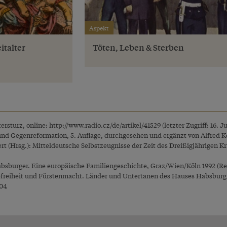
Aspekt
italter
Töten, Leben & Sterben
tersturz, online:
http://www.radio.cz/de/artikel/41529
(letzter Zugriff: 16. J
und Gegenreformation, 5. Auflage, durchgesehen und ergänzt von Alfred K
 (Hrsg.): Mitteldeutsche Selbstzeugnisse der Zeit des Dreißigjährigen Kr
Habsburger. Eine europäische Familiengeschichte, Graz/Wien/Köln 1992 (Rep
reiheit und Fürstenmacht. Länder und Untertanen des Hauses Habsburg im 
104