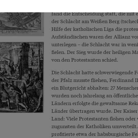
Ab Sommer 1620 rückten die katholi
fand die Entscheidung statt, die mit 
der Schlacht am Weißen Berg (tschechi
Hilfe der katholischen Liga die prot
Aufständischen waren der Allianz von
unterlegen – die Schlacht war in wen
fielen. Der Sieg wurde der heiligen 
von den Protestanten schied.
Die Schlacht hatte schwerwiegende F
der Pfalz musste fliehen, Ferdinand I
ein Blutgericht abhalten: 27 Mensche
wurden noch jahrelang an öffentliche
Ländern erfolgte die gewaltsame Reka
Länder übertragen wurde. Der Kaise
Land: Viele Protestanten flohen ode
zugunsten der Katholiken umverteil
profitierte etwa der habsburgische F