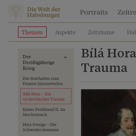
Die Welt der
Portraits
Zeitr
Habsburger
Themen
Aspekte
Zeiträume
Hab
Bílá Hora
Der
Toggle menu
Dreißigjährige
Trauma
Krieg
Die Statthalter zum
Fenster hinauswerfen
Bílá Hora – Ein
tschechisches Trauma
Kaiser Ferdinand II. im
Machtrausch
Heja Sverige – Die
Schweden kommen