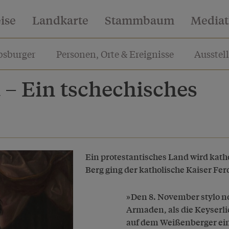
eise
Landkarte
Stammbaum
Media
sburger
Personen, Orte & Ereignisse
Ausstel
 – Ein tschechisches
Ein protestantisches Land wird kath
Berg ging der katholische Kaiser Fer
Den 8. November stylo n
Armaden, als die Keyserli
auf dem Weißenberger ein 