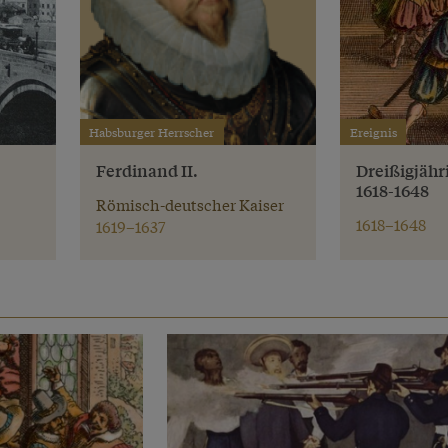
Habsburger Herrscher
Ereignis
Ferdinand II.
Dreißigjähr
1618-1648
Römisch-deutscher Kaiser
1618–1648
1619–1637