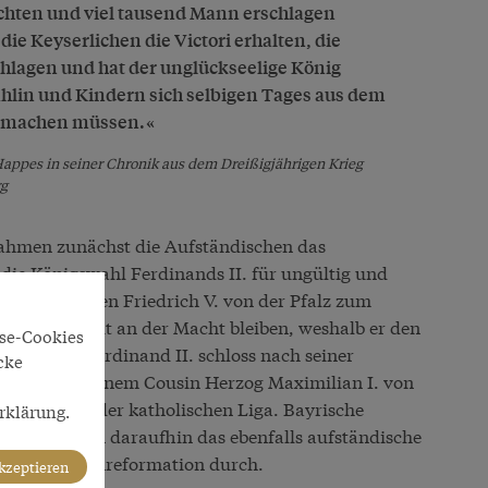
fochten und viel tausend Mann erschlagen
ie Keyserlichen die Victori erhalten, die
hlagen und hat der unglückseelige König
hlin und Kindern sich selbigen Tages aus dem
n machen müssen.
Happes in seiner Chronik aus dem Dreißigjährigen Krieg
rg
ahmen zunächst die Aufständischen das
ie Königswahl Ferdinands II. für ungültig und
en Kurfürsten Friedrich V. von der Pfalz zum
 für kurze Zeit an der Macht bleiben, weshalb er den
yse-Cookies
lten hat. Ferdinand II. schloss nach seiner
cke
ndnis mit seinem Cousin Herzog Maximilian I. von
terstützung der katholischen Liga. Bayrische
rklärung.
ly besetzten daraufhin das ebenfalls aufständische
kal die Gegenreformation durch.
akzeptieren