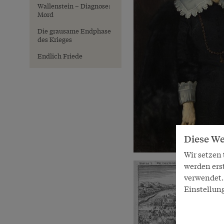
Wallenstein – Diagnose:
Mord
Die grausame Endphase
des Krieges
Endlich Friede
Diese We
Wir setzen
werden ers
verwendet. 
Einstellun