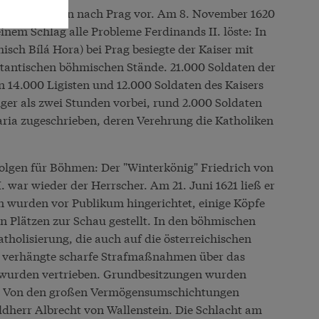
schen Truppen nach Prag vor. Am 8. November 1620
einem Schlag alle Probleme Ferdinands II. löste: In
sch Bílá Hora) bei Prag besiegte der Kaiser mit
estantischen böhmischen Stände. 21.000 Soldaten der
 14.000 Ligisten und 12.000 Soldaten des Kaisers
iger als zwei Stunden vorbei, rund 2.000 Soldaten
Maria zugeschrieben, deren Verehrung die Katholiken
olgen für Böhmen: Der "Winterkönig" Friedrich von
I. war wieder der Herrscher. Am 21. Juni 1621 ließ er
n wurden vor Publikum hingerichtet, einige Köpfe
n Plätzen zur Schau gestellt. In den böhmischen
tholisierung, die auch auf die österreichischen
r verhängte scharfe Strafmaßnahmen über das
r wurden vertrieben. Grundbesitzungen wurden
t. Von den großen Vermögensumschichtungen
eldherr Albrecht von Wallenstein. Die Schlacht am