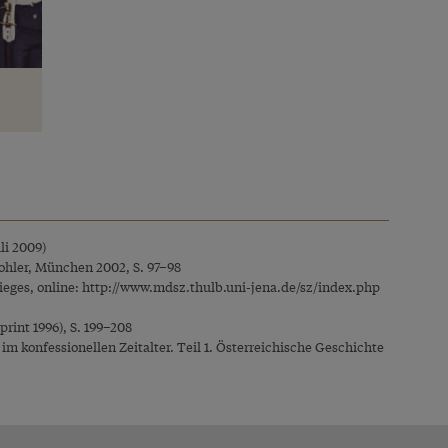
uli 2009)
ohler, München 2002, S. 97–98
ieges, online:
http://www.mdsz.thulb.uni-jena.de/sz/index.php
rint 1996), S. 199–208
konfessionellen Zeitalter. Teil 1. Österreichische Geschichte