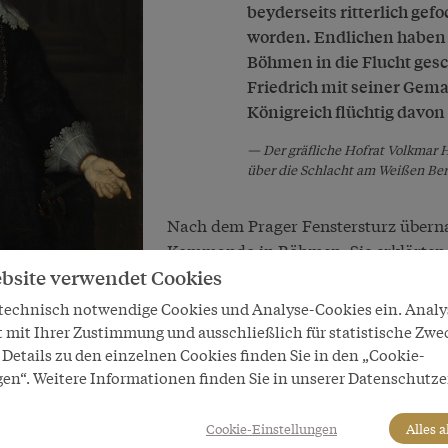
beyderseits ritterlich ge
worden. Endlichen haben d
Böhmen in die Flucht gesc
Friedrich mit seiner Gema
Königreich flüchtig davo
Der gräfliche Hofrat Volkmar 
über die Schlacht am Weißen Be
Nach dem Prager Fenstersturz übern
Kommando in Böhmen: Sie erklärten d
bsite verwendet Cookies
machten stattdessen im August 1619 d
neuen König. Dieser sollte jedoch nur
 technisch notwendige Cookies und Analyse-Cookies ein. Anal
spöttischen Namen "Winterkönig" erha
t mit Ihrer Zustimmung und ausschließlich für statistische Zwe
Kaiserwahl im September 1619 ein Bü
Details zu den einzelnen Cookies finden Sie in den „Cookie-
Bayern. Damit sicherte er sich die Un
gen“. Weitere Informationen finden Sie in unserer Datenschutze
Truppen unter dem Feldherrn Graf Til
Oberösterreich und führten dort radi
Cookie-Einstellungen
Alles 