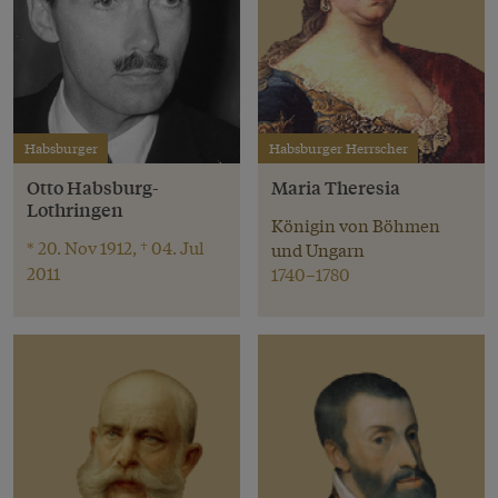
Habsburger
Habsburger Herrscher
Otto Habsburg-
Maria Theresia
Lothringen
Königin von Böhmen
* 20. Nov 1912, † 04. Jul
und Ungarn
2011
1740–1780