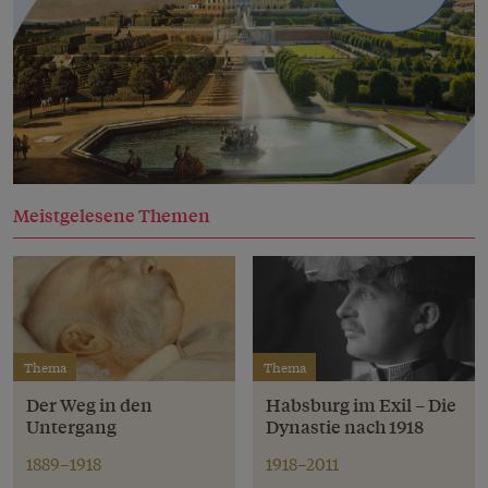
Meistgelesene Themen
Thema
Thema
Der Weg in den
Habsburg im Exil – Die
Untergang
Dynastie nach 1918
1889–1918
1918–2011