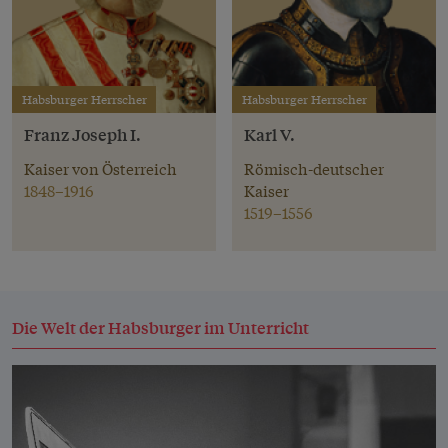
Habsburger Herrscher
Habsburger Herrscher
Franz Joseph I.
Karl V.
Kaiser von Österreich
Römisch-deutscher
1848–1916
Kaiser
1519–1556
Die Welt der Habsburger im Unterricht