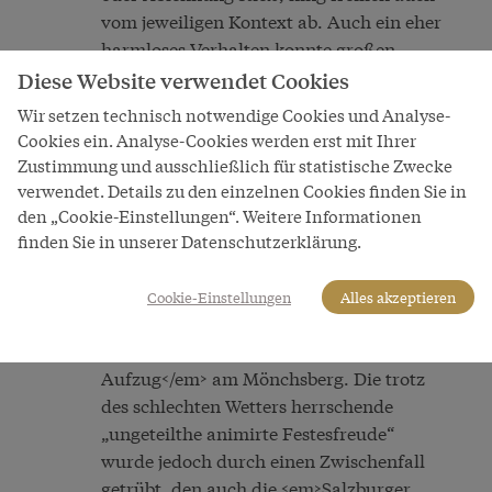
vom jeweiligen Kontext ab. Auch ein eher
harmloses Verhalten konnte großen
Unmut der Umgebung hervorrufen, wie
Diese Website verwendet Cookies
ein Vorfall zeigt, der sich bei den
Wir setzen technisch notwendige Cookies und Analyse-
Feierlichkeiten zum 70. Geburtstag Franz
Cookies ein. Analyse-Cookies werden erst mit Ihrer
Josephs ereignete. Die Salzburger
Zustimmung und ausschließlich für statistische Zwecke
Veteranen- und Kriegervereine
verwendet. Details zu den einzelnen Cookies finden Sie in
veranstalteten aus diesem Anlass am 5.
den „Cookie-Einstellungen“. Weitere Informationen
August 1900 ein Fest. Nachdem am
finden Sie in unserer Datenschutzerklärung.
Vormittag ein Festgottesdienst in der
Universitätskirche zelebriert worden war,
Cookie-Einstellungen
Alles akzeptieren
feierte man am Abend in der
Restauration <em>Elektrischer
Aufzug</em> am Mönchsberg. Die trotz
des schlechten Wetters herrschende
„ungeteilthe animirte Festesfreude“
wurde jedoch durch einen Zwischenfall
getrübt, den auch die <em>Salzburger