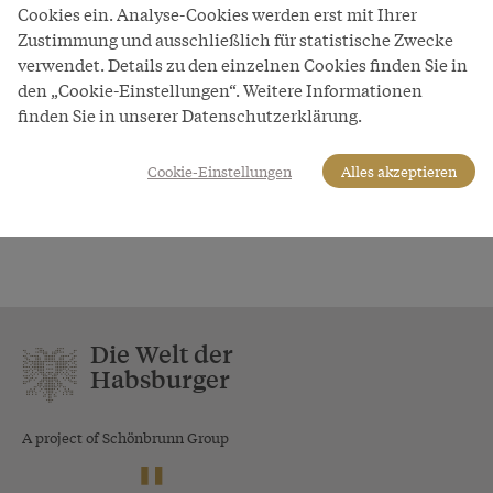
Cookies ein. Analyse-Cookies werden erst mit Ihrer
Zustimmung und ausschließlich für statistische Zwecke
Thema
verwendet. Details zu den einzelnen Cookies finden Sie in
Wiener (Volks)Krankheiten
den „Cookie-Einstellungen“. Weitere Informationen
finden Sie in unserer Datenschutzerklärung.
1.1.1764–1.1.1913
Cookie-Einstellungen
Alles akzeptieren
«
‹
1
2
3
4
5
Die Welt der
Habsburger
A project of Schönbrunn Group