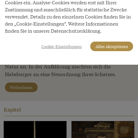
Cookies ein. Analyse-Cookies werden erst mit Ihrer
Neuerwerbungen von Objekten, Systematisierung und
Zustimmung und ausschließlich für statistische Zwecke
Aufstellung – viel über den jeweiligen Zeitgeist.
verwendet. Details zu den einzelnen Cookies finden Sie in
Während der mittelalterliche Schatz ein in Truhen
den „Cookie-Einstellungen“. Weitere Informationen
verwahrtes Sammelsurium war, entwarfen die
finden Sie in unserer Datenschutzerklärung.
habsburgischen Sammlerpersönlichkeiten Ferdinand
von Tirol und Rudolf II. erste systematische
Cookie-Einstellungen
Alles akzeptieren
Sammelstrategien. Nicht nur die Fürsten, auch das
städtische Bürgertum legte Bestände zum Studium der
Natur an. In der Aufklärung machten sich die
Habsburger an eine Neuordnung ihres Schatzes.
Weiterlesen
Kapitel