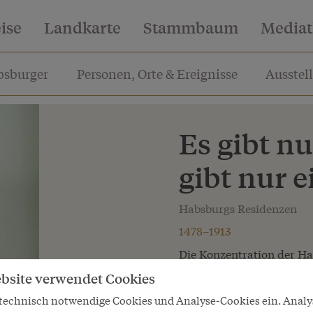
eise
Landkarte
Stammbaum
Media
sburger
Personen, Orte & Ereignisse
Ausstel
Es gibt nu
gibt nur 
Habsburgs Residenzen
1478–1913
Die Konzentration der Ha
lässt oft vergessen, das
bsite verwendet Cookies
regiert und residiert habe
 technisch notwendige Cookies und Analyse-Cookies ein. Anal
Manche Habsburger haben