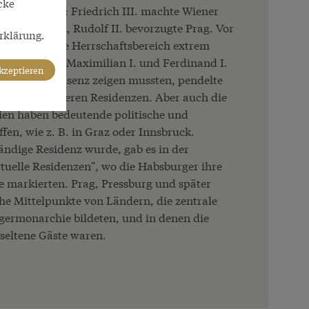
cke
dt genommen: Friedrich III. machte Wiener
llen Residenz, Rudolf II. bevorzugte Prag. Vor
rklärung.
 habsburgische Herrschaftsbereich extrem
rrscher wie Maximilian I. und Ferdinand I.
akzeptieren
rritorien Präsenz zeigen mussten, pendelte
wischen mehreren Residenzen. Aber auch die
ien haben bedeutende politische und
ffen, wie z. B. in Graz oder Innsbruck.
tändige Residenz wurde, gab es in der
tuelle Residenzen", wo die Habsburger ihre
 markierten. Prag, Pressburg und später
he Mittelpunkte von Ländern, die zentrale
germonarchie bildeten, und in denen die
seltene Gäste waren.