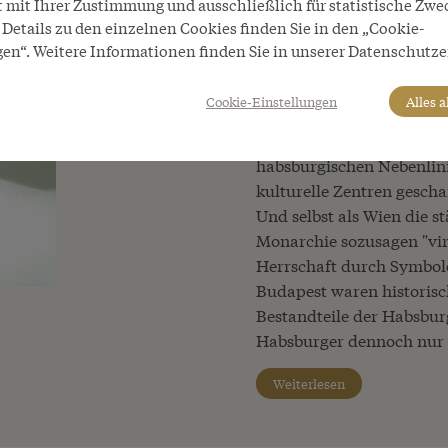
t mit Ihrer Zustimmung und ausschließlich für statistische Zwe
Status einer Residenzsta
Details zu den einzelnen Cookies finden Sie in den „Cookie-
Neustadt zu seiner offizie
gen“. Weitere Informationen finden Sie in unserer Datenschutze
allem nach 1500, als der
ausgeweitet wurde und He
Cookie-Einstellungen
Alles 
in den neu erworbenen Te
der habsburgische Hof z
habsburgischen Nebenlin
kulturelle Zentren gescha
Und selbst als Wien die s
Monarchie sozusagen "vir
Herrschaft durch Symbole
Budapest waren historisc
Bestandteile der Habsbur
Habsburger dennoch nur 
Weiterlesen