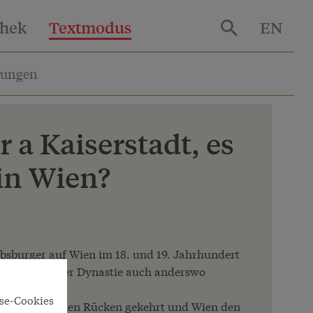
thek
Textmodus
EN
lungen
r a Kaiserstadt, es
ein Wien?
bsburger auf Wien im 18. und 19. Jahrhundert
s Angehörige der Dynastie auch anderswo
n.
yse-Cookies
 der Stadt den Rücken gekehrt und Wien den