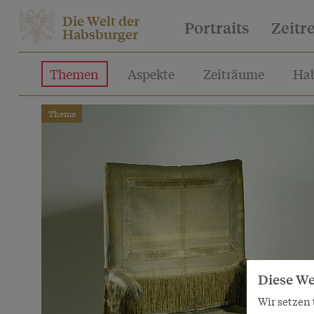
Die Welt der
Portraits
Zeitr
Habsburger
Themen
Aspekte
Zeiträume
Hab
Thema
Diese We
Wir setzen