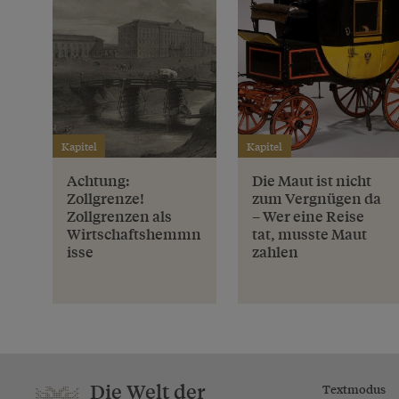
Kapitel
Kapitel
Achtung:
Die Maut ist nicht
Zollgrenze!
zum Vergnügen da
Zollgrenzen als
– Wer eine Reise
Wirtschaftshemmn
tat, musste Maut
isse
zahlen
Die Welt der
Textmodus