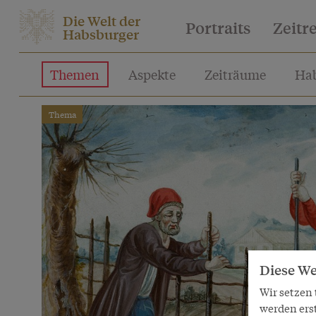
Die Welt der
Portraits
Zeitr
Habsburger
Themen
Aspekte
Zeiträume
Hab
Thema
Diese We
Wir setzen
werden ers