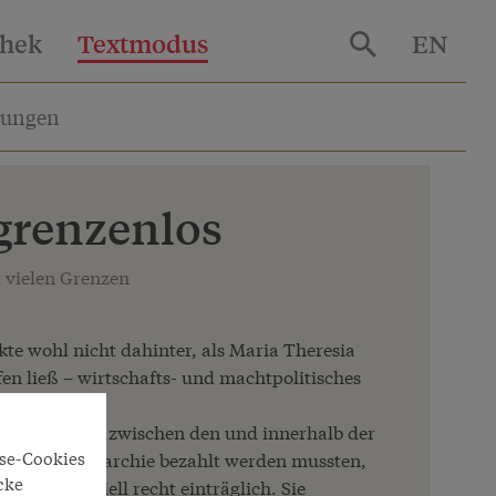
thek
Textmodus
EN
lungen
grenzenlos
t vielen Grenzen
te wohl nicht dahinter, als Maria Theresia
fen ließ – wirtschafts- und machtpolitisches
d Mauten, die zwischen den und innerhalb der
yse-Cookies
bsburgermonarchie bezahlt werden mussten,
cke
zwar finanziell recht einträglich. Sie