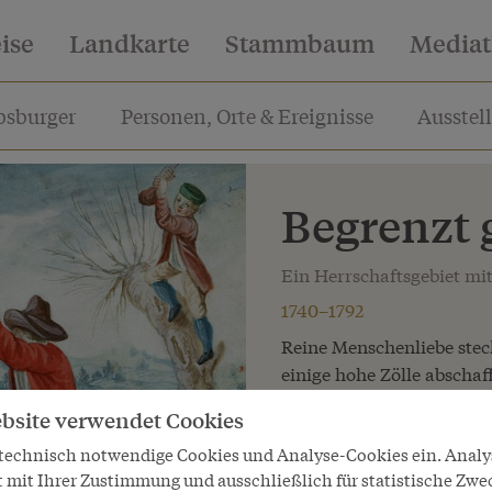
eise
Landkarte
Stammbaum
Media
sburger
Personen, Orte & Ereignisse
Ausstel
Begrenzt 
Ein Herrschaftsgebiet mi
1740–1792
Reine Menschenliebe steck
einige hohe Zölle abschaf
Kalkül schon eher.
bsite verwendet Cookies
Die zahlreichen Zölle un
 technisch notwendige Cookies und Analyse-Cookies ein. Anal
einzelnen Länder der Ha
t mit Ihrer Zustimmung und ausschließlich für statistische Zwe
waren für die Obrigkeiten 