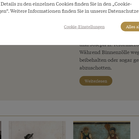
Details zu den einzelnen Cookies finden Sie in den „Cookie-
erschwerten und verteue
gen“. Weitere Informationen finden Sie in unserer Datenschutze
ein Grund für die wirtsch
Einheben von Mauten und
Cookie-Einstellungen
Alles 
allem politische Instrum
abzugrenzen, auszuschlie
und Joseph II. reformier
Während Binnenzölle weg
beibehalten oder sogar g
abzuschotten.
Weiterlesen