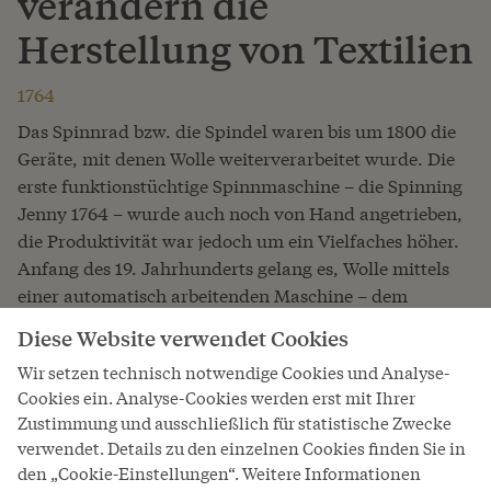
verändern die
Herstellung von Textilien
1764
Das Spinnrad bzw. die Spindel waren bis um 1800 die
Geräte, mit denen Wolle weiterverarbeitet wurde. Die
erste funktionstüchtige Spinnmaschine – die Spinning
Jenny 1764 – wurde auch noch von Hand angetrieben,
die Produktivität war jedoch um ein Vielfaches höher.
Anfang des 19. Jahrhunderts gelang es, Wolle mittels
einer automatisch arbeitenden Maschine – dem
Selfaktor – zu verspinnen. Die Spinnmaschinen
Diese Website verwendet Cookies
veränderten die Herstellung von Textilien
Wir setzen technisch notwendige Cookies und Analyse-
grundlegend.
Cookies ein. Analyse-Cookies werden erst mit Ihrer
Zustimmung und ausschließlich für statistische Zwecke
Relevante Kapitel
verwendet. Details zu den einzelnen Cookies finden Sie in
den „Cookie-Einstellungen“. Weitere Informationen