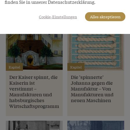
finden Sie in unserer Datenschutzerklärung.
Cookie-Einstellungen
Alles akzeptieren
Kapitel
Kapitel
Der Kaiser spinnt, die
Die 'spinnerte'
Kaiserin ist
Johanna gegen die
verstimmt –
Manufaktur – Von
Manufakturen und
Manufakturen und
habsburgisches
neuen Maschinen
Wirtschaftsprogramm