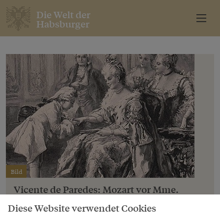
Die Welt der
Habsburger
Bild
Vicente de Paredes: Mozart vor Mme.
Pompadour, Xylografie
Diese Website verwendet Cookies
Copyright