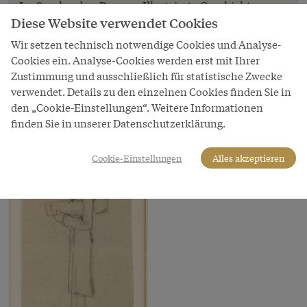
In: Sandgruber Roman: Illustrierte Geschichte
Diese Website verwendet Cookies
Österreichs. Epochen. Menschen. Leistungen,
Pichler Verlag, Wien 2000, 171.
Wir setzen technisch notwendige Cookies und Analyse-
Cookies ein. Analyse-Cookies werden erst mit Ihrer
Copyright
Zustimmung und ausschließlich für statistische Zwecke
Wien Museum
verwendet. Details zu den einzelnen Cookies finden Sie in
LeihgeberIn
den „Cookie-Einstellungen“. Weitere Informationen
Wien Museum
finden Sie in unserer Datenschutzerklärung.
Cookie-Einstellungen
Alles akzeptieren