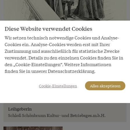
Diese Website verwendet Cookies
Wir setzen technisch notwendige Cookies und Analyse-
Cookies ein. Analyse-Cookies werden erst mit Ihrer
Zustimmung und ausschließlich für statistische Zwecke
verwendet. Details zu den einzelnen Cookies finden Sie in
Bild
den „Cookie-Einstellungen“. Weitere Informationen
Theo Zasche: Pfründner nach der
finden Sie in unserer Datenschutzerklärung.
Fußwaschungszeremonie, Zeichnung,
1898
Cookie-Einstellungen
Alles akzeptieren
Copyright
Schloß Schönbrunn Kultur- und Betriebsges.m.b.H.
LeihgeberIn
Schloß Schönbrunn Kultur- und Betriebsges.m.b.H.