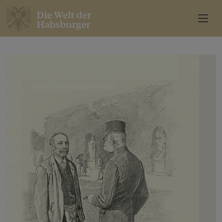
Die Welt der
Habsburger