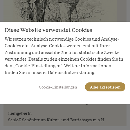
Diese Website verwendet Cookies
Wir setzen technisch notwendige Cookies und Analyse-
Cookies ein. Analyse-Cookies werden erst mit Ihrer
Zustimmung und ausschließlich für statistische Zwecke
verwendet. Details zu den einzelnen Cookies finden Sie in
den „Cookie-Einstellungen“. Weitere Informationen
Bild
finden Sie in unserer Datenschutzerklärung.
Theo Zasche: Der Kaiser spricht einen
Gärtner an, Zeichnung, 1898
Cookie-Einstellungen
Alles akzeptieren
Copyright
Schloß Schönbrunn Kultur- und Betriebsges.m.b.H.
LeihgeberIn
Schloß Schönbrunn Kultur- und Betriebsges.m.b.H.