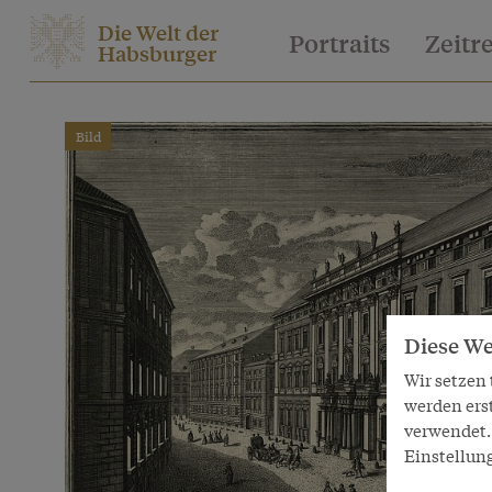
Die Welt der
Portraits
Zeitr
Habsburger
Bild
Diese We
Wir setzen
werden ers
verwendet. 
Einstellun