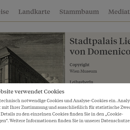
eise
Landkarte
Stammbaum
Media
Stadtpalais L
von Domenico 
Copyright
Wien Museum
LeihgeberIn
Wien Museum
bsite verwendet Cookies
 technisch notwendige Cookies und Analyse-Cookies ein. Anal
t mit Ihrer Zustimmung und ausschließlich für statistische Zwe
Details zu den einzelnen Cookies finden Sie in den „Cookie-
gen“. Weitere Informationen finden Sie in unserer Datenschutze