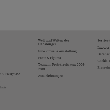
Welt und Welten der
Service
Habsburger
Impres
Eine virtuelle Ausstellung
Datensc
Facts & Figures
Cookie-
Team im Projektzeitraum 2008-
Pressein
2010
e & Ereignisse
Auszeichnungen
n
chnis