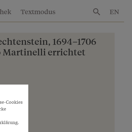
thek
Textmodus
EN
iechtenstein, 1694–1706
Martinelli errichtet
yse-Cookies
cke
rklärung.