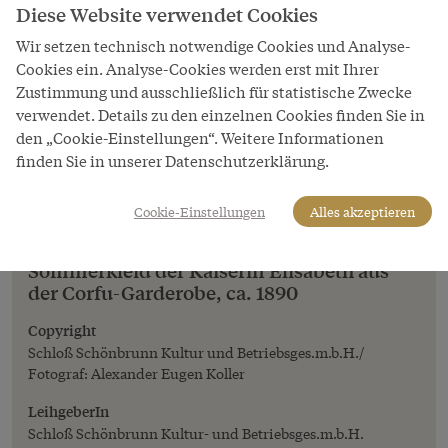
Diese Website verwendet Cookies
Wir setzen technisch notwendige Cookies und Analyse-
Cookies ein. Analyse-Cookies werden erst mit Ihrer
Zustimmung und ausschließlich für statistische Zwecke
verwendet. Details zu den einzelnen Cookies finden Sie in
den „Cookie-Einstellungen“. Weitere Informationen
finden Sie in unserer Datenschutzerklärung.
Cookie-Einstellungen
Alles akzeptieren
Bild
Sommerkleid der Kaiserin Elisabeth aus
der Corfu-Garderobe, ca. 1890
Copyright
Schloß Schönbrunn Kultur und Betriebsges.m.b.H./
Fotograf: Alexander Eugen Koller
LeihgeberIn
Schloß Schönbrunn Kultur- und Betriebsges.m.b.H.