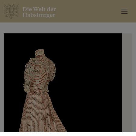
Die Welt der
Habsburger