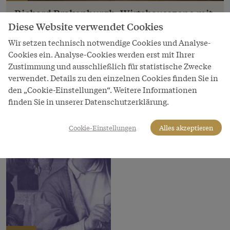
Richard Brakenburgh: Wirtshausszene mit
tanzenden Bauern, Öl auf Leinwand
Diese Website verwendet Cookies
Wir setzen technisch notwendige Cookies und Analyse-
Copyright
Cookies ein. Analyse-Cookies werden erst mit Ihrer
Kunsthistorisches Museum Wien
Zustimmung und ausschließlich für statistische Zwecke
LeihgeberIn
verwendet. Details zu den einzelnen Cookies finden Sie in
Kunsthistorisches Museum Wien
den „Cookie-Einstellungen“. Weitere Informationen
finden Sie in unserer Datenschutzerklärung.
Cookie-Einstellungen
Alles akzeptieren