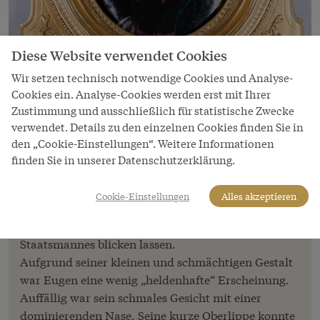
Diese Website verwendet Cookies
Wir setzen technisch notwendige Cookies und Analyse-
Cookies ein. Analyse-Cookies werden erst mit Ihrer
Bild
Zustimmung und ausschließlich für statistische Zwecke
verwendet. Details zu den einzelnen Cookies finden Sie in
Prinz Eugen von Savoyen
den „Cookie-Einstellungen“. Weitere Informationen
Ölgemälde auf Metall, Jacob van Schuppen
finden Sie in unserer Datenschutzerklärung.
(Werkstatt), nach 1718
Cookie-Einstellungen
Alles akzeptieren
Von Prinz Eugen sind kaum persönliche Zeugnisse
bekannt, die hinter die Fassade des Feldherrn und
Staatsmannes blicken lassen.
Aufgrund seiner kleinen und schmächtigen Gestalt
war Eugen eine wenig „heldenhafte“ Erscheinung.
Auffällig war sein schmales Gesicht mit einer
dominierenden Nase. Seine kurze Oberlippe konnte