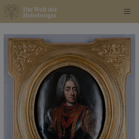
Die Welt der
Habsburger