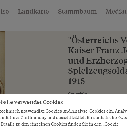
eise
Landkarte
Stammbaum
Media
"Österreichs 
Kaiser Franz 
und Erzherzog
Spielzeugsolda
1915
Copyright
Schloß Schönbrunn Kultur- und
bsite verwendet Cookies
 technisch notwendige Cookies und Analyse-Cookies ein. Anal
LeihgeberIn
t mit Ihrer Zustimmung und ausschließlich für statistische Zwe
Schloß Schönbrunn Kultur- und
Details zu den einzelnen Cookies finden Sie in den „Cookie-