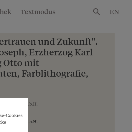
thek
Textmodus
EN
Vertrauen und Zukunft".
Joseph, Erzherzog Karl
 Otto mit
ten, Farblithografie,
 Betriebsges.m.b.H.
yse-Cookies
cke
 Betriebsges.m.b.H.