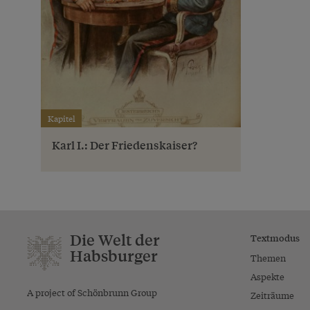
Kapitel
Karl I.: Der Friedenskaiser?
Die Welt der
Textmodus
Habsburger
Themen
Aspekte
A project of Schönbrunn Group
Zeiträume