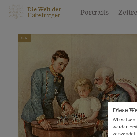
Die Welt der
Portraits
Zeitr
Habsburger
Bild
Diese We
Wir setzen
werden ers
verwendet. 