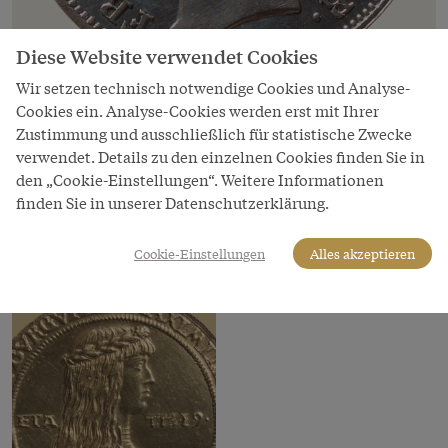
Diese Website verwendet Cookies
Bild
Wir setzen technisch notwendige Cookies und Analyse-
Münze, Silber, 20 Kreuzer, 1852,
Cookies ein. Analyse-Cookies werden erst mit Ihrer
abgebildete Person: Kaiser Franz Joseph
Zustimmung und ausschließlich für statistische Zwecke
verwendet. Details zu den einzelnen Cookies finden Sie in
Copyright
den „Cookie-Einstellungen“. Weitere Informationen
Kunsthistorisches Museum
finden Sie in unserer Datenschutzerklärung.
LeihgeberIn
Kunsthistorisches Museum Wien
Cookie-Einstellungen
Alles akzeptieren