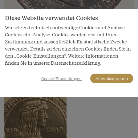
Diese Website verwendet Cookies
Bild
Wir setzen technisch notwendige Cookies und Analyse-
Münze, 1 Krone, 1912, abgebildete Person:
Cookies ein. Analyse-Cookies werden erst mit Ihrer
Kaiser Franz Joseph
Zustimmung und ausschließlich für statistische Zwecke
verwendet. Details zu den einzelnen Cookies finden Sie in
Copyright
den „Cookie-Einstellungen“. Weitere Informationen
Kunsthistorisches Museum
finden Sie in unserer Datenschutzerklärung.
LeihgeberIn
Kunsthistorisches Museum Wien
Cookie-Einstellungen
Alles akzeptieren