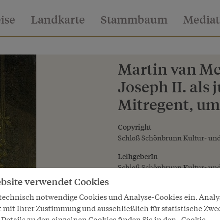
eise
Landkarte
Stammbaum
Media
Martin van Me
Joseph II. als
Mitregent, um
Copyright
Schloß Schönbrunn Kultur- und
LeihgeberIn
Schloß Schönbrunn Kultur- und
bsite verwendet Cookies
 technisch notwendige Cookies und Analyse-Cookies ein. Anal
t mit Ihrer Zustimmung und ausschließlich für statistische Zwe
Details zu den einzelnen Cookies finden Sie in den „Cookie-