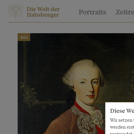
Die Welt der
Portraits
Zeitr
Habsburger
Bild
Diese We
Wir setzen
werden ers
verwendet. 