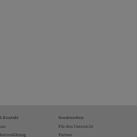
 & Kontakt
Sonderseiten
sum
Für den Unterricht
hutzerklärung
Partner