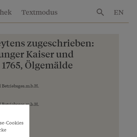
thek
Textmodus
EN
ytens zugeschrieben:
 junger Kaiser und
 1765, Ölgemälde
 Betriebsges.m.b.H.
 Betriebsges.m.b.H.
yse-Cookies
cke