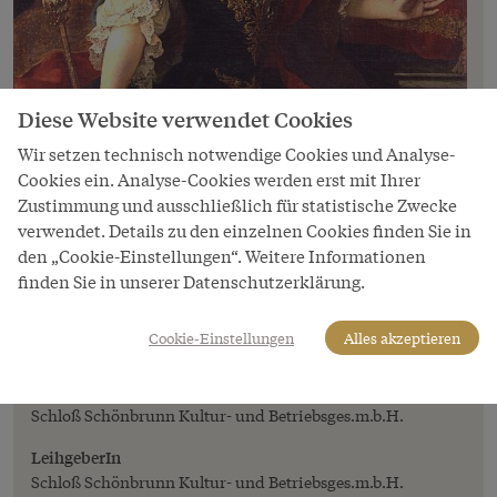
Diese Website verwendet Cookies
Wir setzen technisch notwendige Cookies und Analyse-
Cookies ein. Analyse-Cookies werden erst mit Ihrer
Zustimmung und ausschließlich für statistische Zwecke
verwendet. Details zu den einzelnen Cookies finden Sie in
den „Cookie-Einstellungen“. Weitere Informationen
Bild
finden Sie in unserer Datenschutzerklärung.
Martin van Meytens: Maria Theresia als
ungarische Königin, Ölgemälde, 18.
Cookie-Einstellungen
Alles akzeptieren
Jahrhundert
Copyright
Schloß Schönbrunn Kultur- und Betriebsges.m.b.H.
LeihgeberIn
Schloß Schönbrunn Kultur- und Betriebsges.m.b.H.