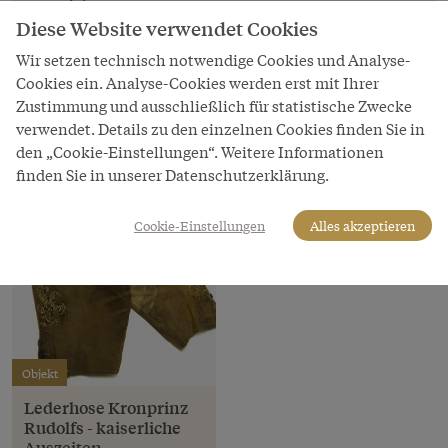
Copyright
Diese Website verwendet Cookies
Schloß Schönbrunn Kultur- und Betriebsges.m.b.H.
Wir setzen technisch notwendige Cookies und Analyse-
LeihgeberIn
Cookies ein. Analyse-Cookies werden erst mit Ihrer
Schloß Schönbrunn Kultur- und Betriebsges.m.b.H.
Zustimmung und ausschließlich für statistische Zwecke
verwendet. Details zu den einzelnen Cookies finden Sie in
den „Cookie-Einstellungen“. Weitere Informationen
finden Sie in unserer Datenschutzerklärung.
Cookie-Einstellungen
Alles akzeptieren
Objekt
Lederhose Kronprinz
Rudolfs - kaiserliche
Auszeiten