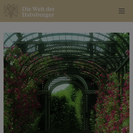
Die Welt der
Habsburger