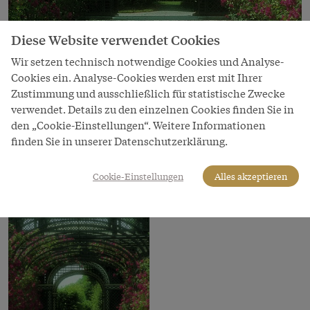
Diese Website verwendet Cookies
Bild
Wir setzen technisch notwendige Cookies und Analyse-
Laubengang im Hietzinger Kammergarten
Cookies ein. Analyse-Cookies werden erst mit Ihrer
in Schönbrunn
Zustimmung und ausschließlich für statistische Zwecke
verwendet. Details zu den einzelnen Cookies finden Sie in
Copyright
den „Cookie-Einstellungen“. Weitere Informationen
Schloß Schönbrunn Kultur- und Betriebsges.m.b.H.
finden Sie in unserer Datenschutzerklärung.
LeihgeberIn
Schloß Schönbrunn Kultur- und Betriebsges.m.b.H.
Cookie-Einstellungen
Alles akzeptieren