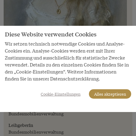
Diese Website verwendet Cookies
Wir setzen technisch notwendige Cookies und Analyse-
Cookies ein. Analyse-Cookies werden erst mit Ihrer
Zustimmung und ausschließlich für statistische Zwecke
verwendet. Details zu den einzelnen Cookies finden Sie in
den „Cookie-Einstellungen“. Weitere Informationen
Bild
finden Sie in unserer Datenschutzerklärung.
Kinderporträt von Erzherzogin Elisabeth
Marie, der Tochter von Kronprinz Rudolf.
Pastellgemälde von Marie Biasini, 1889
Cookie-Einstellungen
Alles akzeptieren
Copyright
Bundesmobilienverwaltung
LeihgeberIn
Bundesmobilienverwaltung