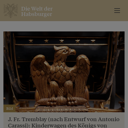
Die Welt der
Habsburger
Bild
J. Fr. Tremblay (nach Entwurf von Antonio
Carassi): Kinderwagen des Königs von