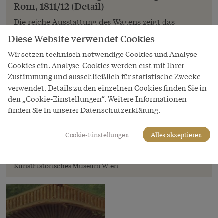
Rom, 1811/12 (Detail)
Die reiche Ausstattung des Wagens zeigt das
symbolische Programm, das Napoleon Bonaparte
Diese Website verwendet Cookies
für seinen kleinen Sohn, den er am Tag der Geburt
Wir setzen technisch notwendige Cookies und Analyse-
zum "König von Rom" ausriefen ließ, vorgesehen
Cookies ein. Analyse-Cookies werden erst mit Ihrer
hatte. Hier abgebildet ist ein Detail, das einen
Zustimmung und ausschließlich für statistische Zwecke
kleinen Adler darstellt: Geschützt von den
verwendet. Details zu den einzelnen Cookies finden Sie in
Schwingen seines mächtigen Vaters wächst der
den „Cookie-Einstellungen“. Weitere Informationen
kleine Adler ("l’aiglon") zum künftigen Kaiser heran.
finden Sie in unserer Datenschutzerklärung.
Copyright
Cookie-Einstellungen
Alles akzeptieren
Kunsthistorisches Museum Wien
LeihgeberIn
Kunsthistorisches Museum Wien