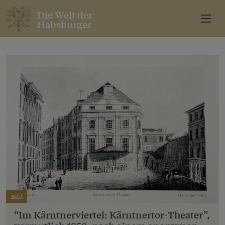
Die Welt der
Habsburger
Bild
“Im Kärntnerviertel: Kärntnertor-Theater”,