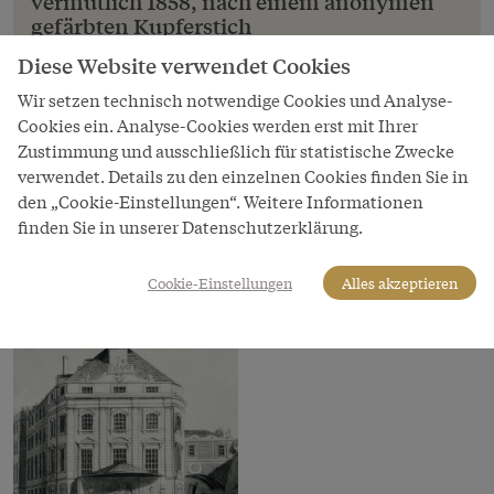
vermutlich 1858, nach einem anonymen
gefärbten Kupferstich
Rechts ist der Schwibbogen mit dem
Diese Website verwendet Cookies
"Hoflogengange zur Bastei" zu erkennen.
Wir setzen technisch notwendige Cookies und Analyse-
Cookies ein. Analyse-Cookies werden erst mit Ihrer
Copyright
Zustimmung und ausschließlich für statistische Zwecke
Schloß Schönbrunn Kultur- und Betriebsges.m.b.H./Foto:
verwendet. Details zu den einzelnen Cookies finden Sie in
Julia Teresa Friehs
den „Cookie-Einstellungen“. Weitere Informationen
LeihgeberIn
finden Sie in unserer Datenschutzerklärung.
Schloß Schönbrunn Kultur- und Betriebsges.m.b.H.
Cookie-Einstellungen
Alles akzeptieren