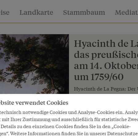
eise
Landkarte
Stammbaum
Media
Hyacinth de La
das preußisch
am 14. Oktober
um 1759/60
Hyacinth de La Pegna: Der 
Hochkirch am 14. Oktober 1
bsite verwendet Cookies
Copyright
 technisch notwendige Cookies und Analyse-Cookies ein. Anal
Heeresgeschichtliches Museum
t mit Ihrer Zustimmung und ausschließlich für statistische Zwe
Details zu den einzelnen Cookies finden Sie in den „Cookie-
LeihgeberIn
gen“. Weitere Informationen finden Sie in unserer Datenschutze
Heeresgeschichtliches Museum