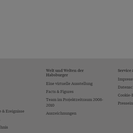
Welt und Welten der
Service
Habsburger
Impres
Eine virtuelle Ausstellung
Datensc
Facts & Figures
Cookie-
Team im Projektzeitraum 2008-
Pressein
2010
e & Ereignisse
Auszeichnungen
n
chnis