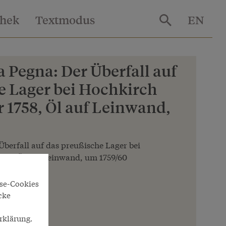
thek
Textmodus
EN
 Pegna: Der Überfall auf
e Lager bei Hochkirch
 1758, Öl auf Leinwand,
Überfall auf das preußische Lager bei
758, Öl auf Leinwand, um 1759/60
yse-Cookies
cke
rklärung.