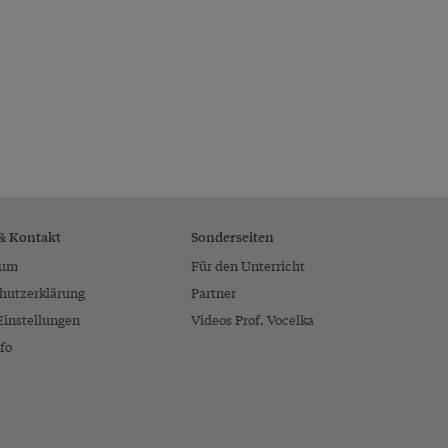
 & Kontakt
Sonderseiten
sum
Für den Unterricht
hutzerklärung
Partner
Einstellungen
Videos Prof. Vocelka
fo