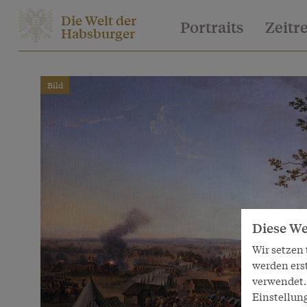
Die Welt der
Portraits
Zeitr
Habsburger
Bild
Diese We
Wir setzen
werden ers
verwendet. 
Einstellun