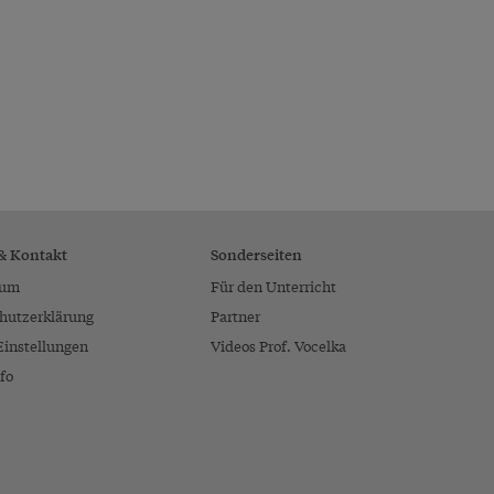
 & Kontakt
Sonderseiten
sum
Für den Unterricht
hutzerklärung
Partner
Einstellungen
Videos Prof. Vocelka
fo