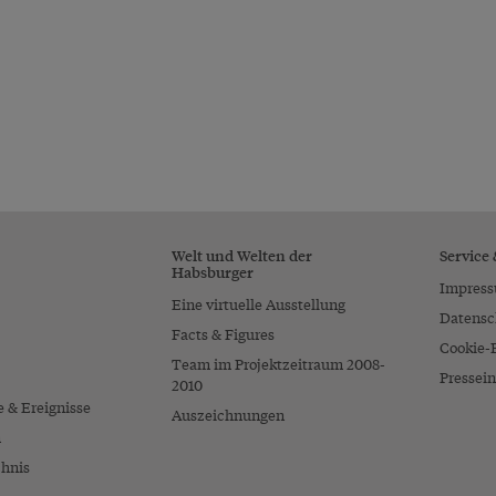
Welt und Welten der
Service
Habsburger
Impres
Eine virtuelle Ausstellung
Datensc
Facts & Figures
Cookie-
Team im Projektzeitraum 2008-
Pressein
2010
e & Ereignisse
Auszeichnungen
n
chnis