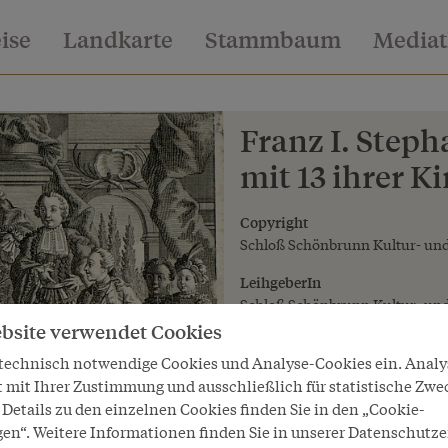
eise
Landkarte
Stammbaum
Media
Franz I. Step
mit 13 ihrer K
Copyright
Schloß Schönbrunn Kultur- und
LeihgeberIn
Schloß Schönbrunn Kultur- und
bsite verwendet Cookies
 technisch notwendige Cookies und Analyse-Cookies ein. Anal
t mit Ihrer Zustimmung und ausschließlich für statistische Zwe
Details zu den einzelnen Cookies finden Sie in den „Cookie-
gen“. Weitere Informationen finden Sie in unserer Datenschutze