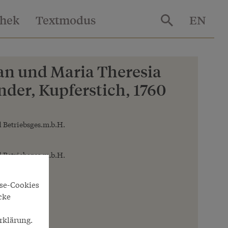
thek
Textmodus
EN
han und Maria Theresia
inder, Kupferstich, 1760
 Betriebsges.m.b.H.
 Betriebsges.m.b.H.
yse-Cookies
cke
rklärung.