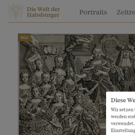
Die Welt der
Portraits
Zeitr
Habsburger
Bild
Diese We
Wir setzen
werden ers
verwendet. 
Einstellun