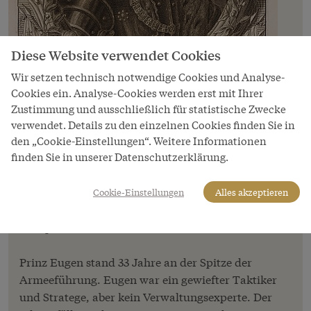
Diese Website verwendet Cookies
Wir setzen technisch notwendige Cookies und Analyse-
Cookies ein. Analyse-Cookies werden erst mit Ihrer
Zustimmung und ausschließlich für statistische Zwecke
verwendet. Details zu den einzelnen Cookies finden Sie in
den „Cookie-Einstellungen“. Weitere Informationen
finden Sie in unserer Datenschutzerklärung.
Bild
„Eugenius Franciscus Princeps Sabaudiae“
Cookie-Einstellungen
Alles akzeptieren
Kupferstich, J. G. Wolfgang, aus: Theatrum
Europaeum, 1718
Prinz Eugen stand 33 Jahre an der Spitze der
Armeeführung. Eugen war ein gewiefter Taktiker
und Stratege, aber kein Verwaltungsexperte. Der