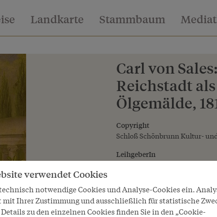
eise
Landkarte
Stammbaum
Media
Carl von Sales
Reichstadt als
Ölgemälde, 18
Copyright
Schloß Schönbrunn Kultur- und
LeihgeberIn
Schloß Schönbrunn Kultur- und
bsite verwendet Cookies
 technisch notwendige Cookies und Analyse-Cookies ein. Anal
t mit Ihrer Zustimmung und ausschließlich für statistische Zwe
Details zu den einzelnen Cookies finden Sie in den „Cookie-