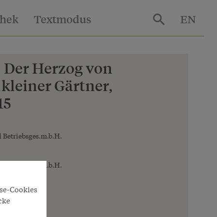
thek
Textmodus
EN
: Der Herzog von
 kleiner Gärtner,
15
 Betriebsges.m.b.H.
 Betriebsges.m.b.H.
yse-Cookies
cke