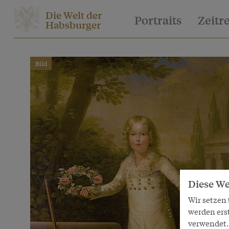
Die Welt der
Portraits
Zeitr
Habsburger
Bild
Diese We
Wir setzen
werden ers
verwendet. 