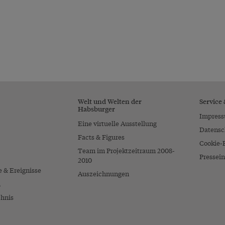
Welt und Welten der
Service
Habsburger
Impres
Eine virtuelle Ausstellung
Datensc
Facts & Figures
Cookie-
Team im Projektzeitraum 2008-
Pressein
2010
e & Ereignisse
Auszeichnungen
n
chnis