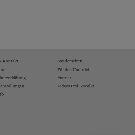
 & Kontakt
Sonderseiten
sum
Für den Unterricht
hutzerklärung
Partner
Einstellungen
Videos Prof. Vocelka
fo