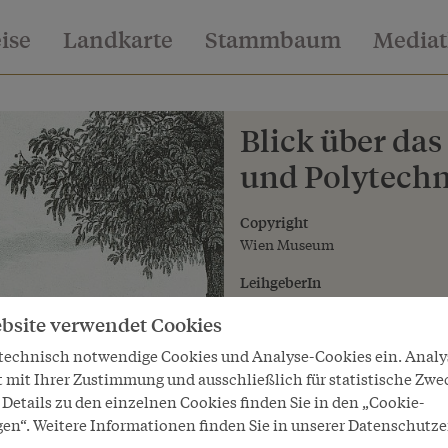
eise
Landkarte
Stammbaum
Media
Blick über das
und Polytech
Copyright
Wien Museum
LeihgeberIn
Wien Museum
bsite verwendet Cookies
 technisch notwendige Cookies und Analyse-Cookies ein. Anal
t mit Ihrer Zustimmung und ausschließlich für statistische Zwe
Details zu den einzelnen Cookies finden Sie in den „Cookie-
gen“. Weitere Informationen finden Sie in unserer Datenschutze