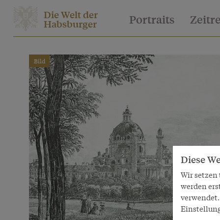
Die Welt der
Portraits
Zeitr
Habsburger
Bild
Diese We
Wir setzen
werden ers
verwendet. 
Einstellun