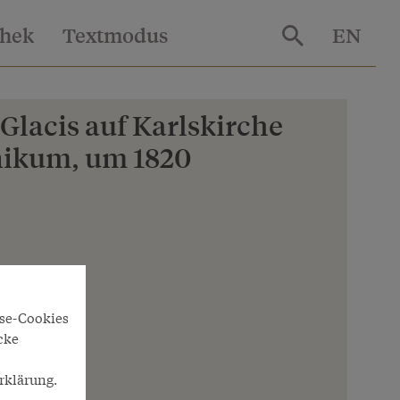
thek
Textmodus
EN
 Glacis auf Karlskirche
nikum, um 1820
yse-Cookies
cke
rklärung.