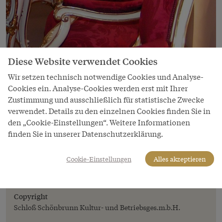
Diese Website verwendet Cookies
Wir setzen technisch notwendige Cookies und Analyse-
Cookies ein. Analyse-Cookies werden erst mit Ihrer
Bild
Zustimmung und ausschließlich für statistische Zwecke
verwendet. Details zu den einzelnen Cookies finden Sie in
Blick in die Installation
den „Cookie-Einstellungen“. Weitere Informationen
"Staatsvertragsmöbel" im
finden Sie in unserer Datenschutzerklärung.
Hofmobiliendepot, Wien
Auch für die Unterzeichnung des Staatsvertrages
Cookie-Einstellungen
Alles akzeptieren
1955 wurden Neorokoko-Möbel im maria-
theresianischen Stil verwendet.
Copyright
Schloß Schönbrunn Kultur- und Betriebsges.m.b.H.