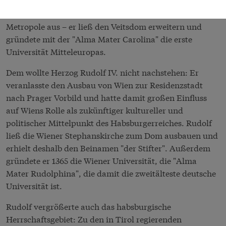
entwickelte sich ein Konkurrenzverhältnis: Karl IV.
baute Prag als seine Hauptstadt zu einer europäischen
Metropole aus – er ließ den Veitsdom erweitern und
gründete mit der "Alma Mater Carolina" die erste
Universität Mitteleuropas.
Dem wollte Herzog Rudolf IV. nicht nachstehen: Er
veranlasste den Ausbau von Wien zur Residenzstadt
nach Prager Vorbild und hatte damit großen Einfluss
auf Wiens Rolle als zukünftiger kultureller und
politischer Mittelpunkt des Habsburgerreiches. Rudolf
ließ die Wiener Stephanskirche zum Dom ausbauen und
erhielt deshalb den Beinamen "der Stifter". Außerdem
gründete er 1365 die Wiener Universität, die "Alma
Mater Rudolphina", die damit die zweitälteste deutsche
Universität ist.
Rudolf vergrößerte auch das habsburgische
Herrschaftsgebiet: Zu den in Tirol regierenden