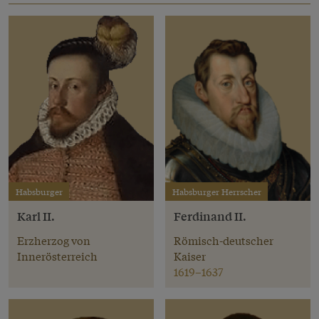
Habsburger
Habsburger Herrscher
Karl II.
Ferdinand II.
Erzherzog von
Römisch-deutscher
Innerösterreich
Kaiser
1619–1637