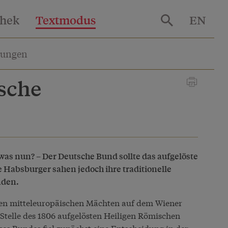
thek
Textmodus
EN
lungen
sche
was nun? – Der Deutsche Bund sollte das aufgelöste
e Habsburger sahen jedoch ihre traditionelle
nden.
en mitteleuropäischen Mächten auf dem Wiener
 Stelle des 1806 aufgelösten Heiligen Römischen
ses Bundes fiel zunächst eine Entscheidung in der