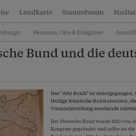
eise
Landkarte
Stammbaum
Media
sburger
Personen, Orte & Ereignisse
Ausstel
sche Bund und die deut
Das "Alte Reich" ist untergegangen, 
Heilige Römische Reich ersetzen, di
Vormachtstellung zusehends schwi
Der Deutsche Bund wurde 1815 von d
Kongress gegründet und sollte an die
Reiches treten. Mit der Gründung die