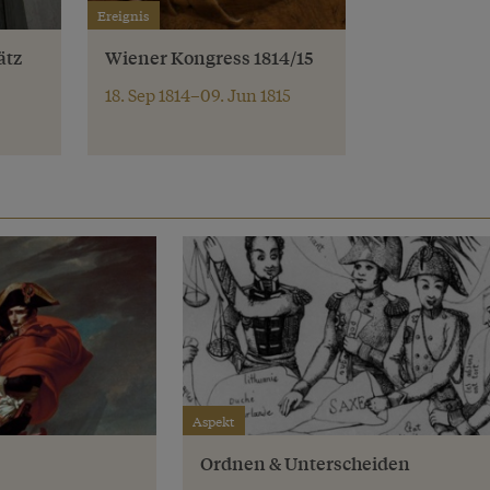
Ereignis
ätz
Wiener Kongress 1814/15
18. Sep 1814–09. Jun 1815
Aspekt
Ordnen & Unterscheiden