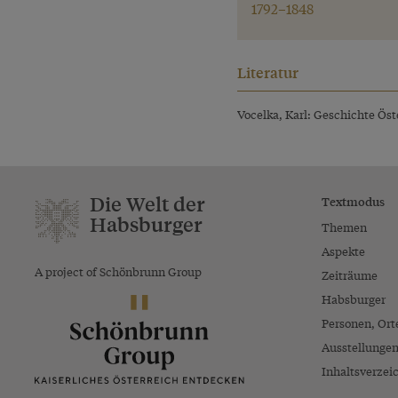
1792–1848
Literatur
Vocelka, Karl: Geschichte Öste
Die Welt der
Textmodus
Habsburger
Themen
Aspekte
A project of Schönbrunn Group
Zeiträume
Habsburger
Personen, Ort
Ausstellunge
Inhaltsverzei