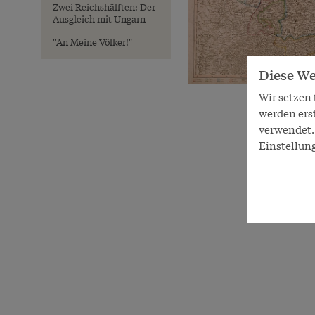
Zwei Reichshälften: Der
Ausgleich mit Ungarn
"An Meine Völker!"
Diese We
Wir setzen
werden ers
verwendet. 
Einstellun