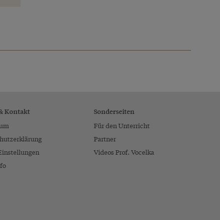
 & Kontakt
Sonderseiten
sum
Für den Unterricht
hutzerklärung
Partner
Einstellungen
Videos Prof. Vocelka
fo