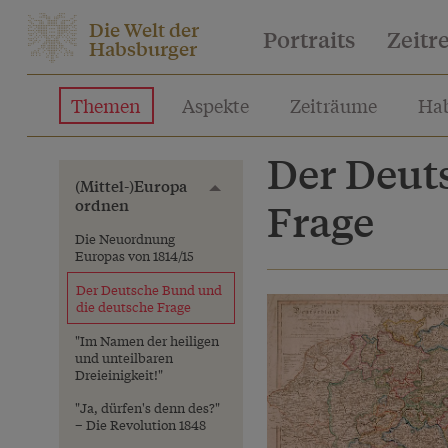
Die Welt der
Portraits
Zeitr
Habsburger
Themen
Aspekte
Zeiträume
Hab
Der Deut
(Mittel-)Europa
Toggle menu
ordnen
Frage
Die Neuordnung
Europas von 1814/15
Der Deutsche Bund und
die deutsche Frage
"Im Namen der heiligen
und unteilbaren
Dreieinigkeit!"
"Ja, dürfen's denn des?"
– Die Revolution 1848