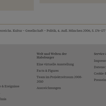
rreichs. Kultur – Gesellschaft – Politik, 4. Aufl. München 2006, S. 176–177
Welt und Welten der
Service
Habsburger
Impres
Eine virtuelle Ausstellung
Datensc
Facts & Figures
Cookie-
Team im Projektzeitraum 2008-
Pressein
2010
e & Ereignisse
Auszeichnungen
n
chnis