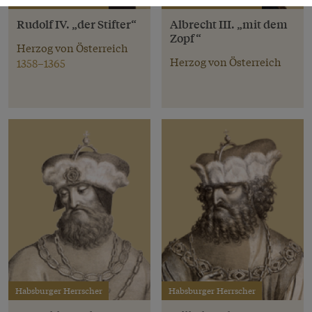
Rudolf IV. „der Stifter“
Albrecht III. „mit dem
Zopf“
Herzog von Österreich
Herzog von Österreich
1358–1365
Habsburger Herrscher
Habsburger Herrscher