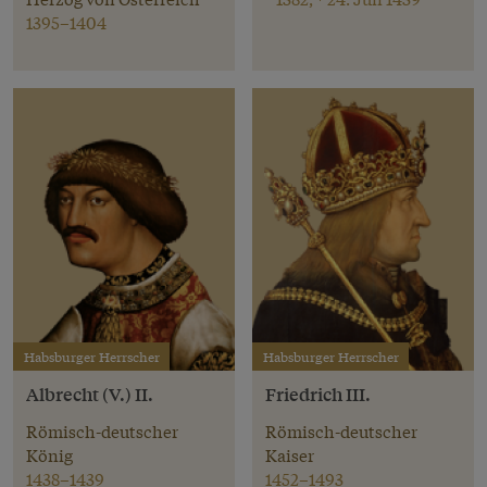
1395–1404
Habsburger Herrscher
Habsburger Herrscher
Albrecht (V.) II.
Friedrich III.
Römisch-deutscher
Römisch-deutscher
König
Kaiser
1438–1439
1452–1493