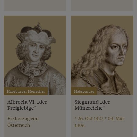
Habsburger Herrscher
Habsburger
Albrecht VI. „der
Siegmund „der
Freigiebige“
Münzreiche“
Erzherzog von
* 26. Okt 1427, † 04. Mär
Österreich
1496