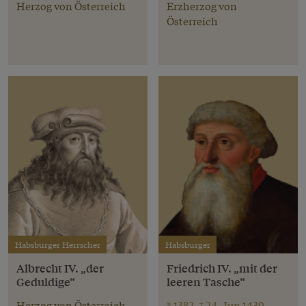
Herzog von Österreich
Erzherzog von
Österreich
Habsburger Herrscher
Habsburger
Albrecht IV. „der
Friedrich IV. „mit der
Geduldige“
leeren Tasche“
Herzog von Österreich
* 1382, † 24. Jun 1439