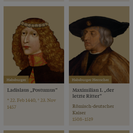
Habsburger
Habsburger Herrscher
Ladislaus „Postumus“
Maximilian I. „der
letzte Ritter“
* 22. Feb 1440, † 23. Nov
Römisch-deutscher
1457
Kaiser
1508–1519