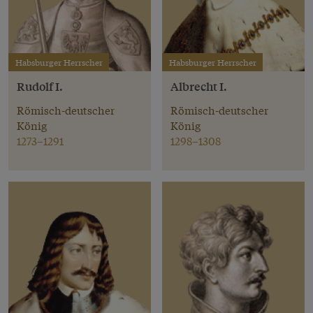
Habsburger Herrscher
Habsburger Herrscher
Rudolf I.
Albrecht I.
Römisch-deutscher
Römisch-deutscher
König
König
1273–1291
1298–1308