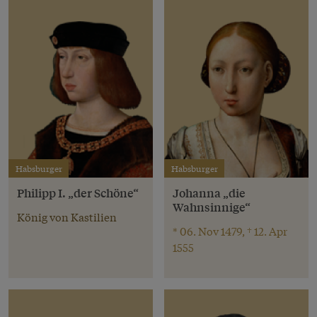
Habsburger
Habsburger
Philipp I. „der Schöne“
Johanna „die
Wahnsinnige“
König von Kastilien
* 06. Nov 1479, † 12. Apr
1555