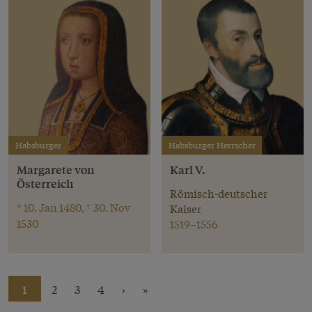
Habsburger
Habsburger Herrscher
Margarete von
Karl V.
Österreich
Römisch-deutscher
* 10. Jan 1480, † 30. Nov
Kaiser
1530
1519–1556
1
2
3
4
›
»