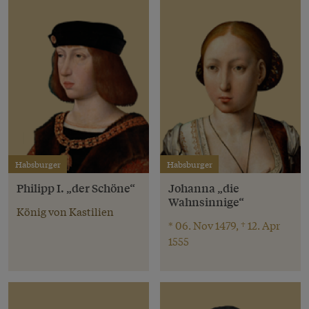
Habsburger
Habsburger
Philipp I. „der Schöne“
Johanna „die
Wahnsinnige“
König von Kastilien
* 06. Nov 1479, † 12. Apr
1555