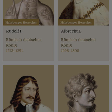
Habsburger Herrscher
Habsburger Herrscher
Rudolf I.
Albrecht I.
Römisch-deutscher
Römisch-deutscher
König
König
1273–1291
1298–1308