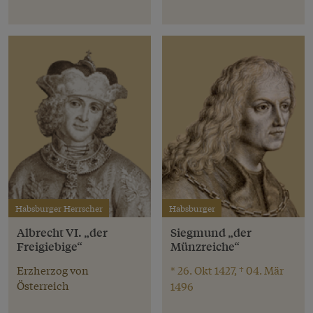
Habsburger Herrscher
Habsburger
Albrecht VI. „der
Siegmund „der
Freigiebige“
Münzreiche“
Erzherzog von
* 26. Okt 1427, † 04. Mär
Österreich
1496