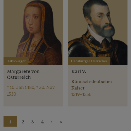
Habsburger
Habsburger Herrscher
Margarete von
Karl V.
Österreich
Römisch-deutscher
* 10. Jan 1480, † 30. Nov
Kaiser
1530
1519–1556
1
2
3
4
›
»