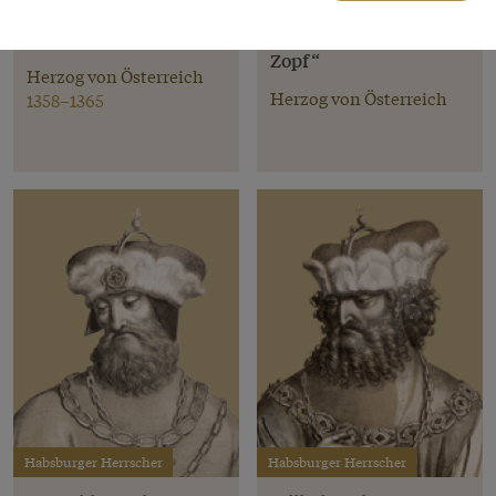
Rudolf IV. „der Stifter“
Albrecht III. „mit dem
Zopf“
Herzog von Österreich
Herzog von Österreich
1358–1365
Habsburger Herrscher
Habsburger Herrscher