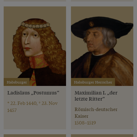
Habsburger
Habsburger Herrscher
Ladislaus „Postumus“
Maximilian I. „der
letzte Ritter“
* 22. Feb 1440, † 23. Nov
Römisch-deutscher
1457
Kaiser
1508–1519