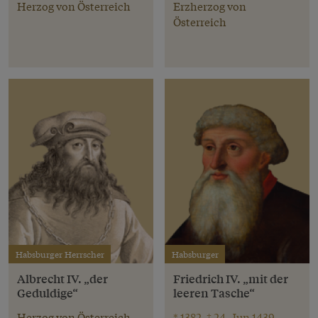
Herzog von Österreich
Erzherzog von
Österreich
Habsburger Herrscher
Habsburger
Albrecht IV. „der
Friedrich IV. „mit der
Geduldige“
leeren Tasche“
Herzog von Österreich
* 1382, † 24. Jun 1439