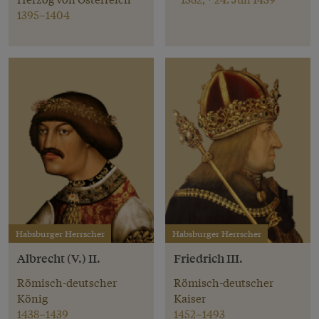
1395–1404
Habsburger Herrscher
Habsburger Herrscher
Albrecht (V.) II.
Friedrich III.
Römisch-deutscher
Römisch-deutscher
König
Kaiser
1438–1439
1452–1493