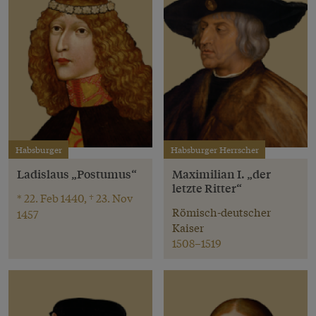
Habsburger
Habsburger Herrscher
Ladislaus „Postumus“
Maximilian I. „der
letzte Ritter“
* 22. Feb 1440, † 23. Nov
Römisch-deutscher
1457
Kaiser
1508–1519