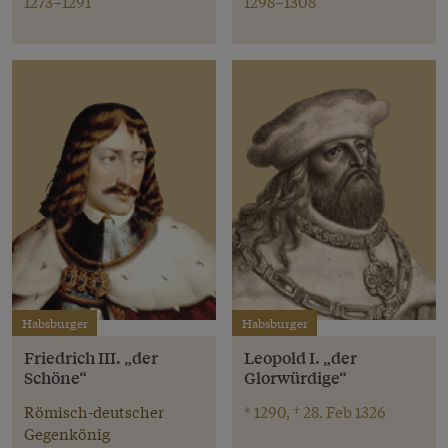
1273–1291
1298–1308
Habsburger
Habsburger
Friedrich III. „der
Leopold I. „der
Schöne“
Glorwürdige“
Römisch-deutscher
* 1290, † 28. Feb 1326
Gegenkönig