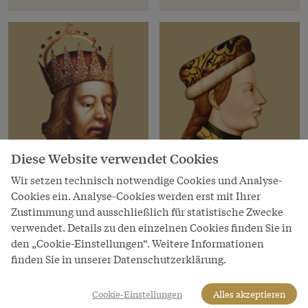
Diese Website verwendet Cookies
Wir setzen technisch notwendige Cookies und Analyse-
Cookies ein. Analyse-Cookies werden erst mit Ihrer
Habsburger Herrscher
Habsburger Herrscher
Zustimmung und ausschließlich für statistische Zwecke
Rudolf IV. „der Stifter“
Albrecht III. „mit dem
verwendet. Details zu den einzelnen Cookies finden Sie in
Zopf“
den „Cookie-Einstellungen“. Weitere Informationen
Herzog von Österreich
finden Sie in unserer Datenschutzerklärung.
Herzog von Österreich
1358–1365
Cookie-Einstellungen
Alles akzeptieren