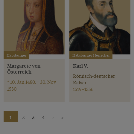
Habsburger
Habsburger Herrscher
Margarete von
Karl V.
Österreich
Römisch-deutscher
* 10. Jan 1480, † 30. Nov
Kaiser
1530
1519–1556
1
2
3
4
›
»