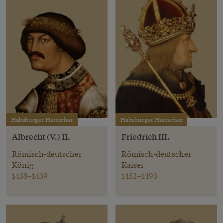
Habsburger Herrscher
Habsburger Herrscher
Albrecht (V.) II.
Friedrich III.
Römisch-deutscher
Römisch-deutscher
König
Kaiser
1438–1439
1452–1493