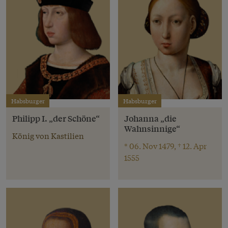
Habsburger
Habsburger
Philipp I. „der Schöne“
Johanna „die
Wahnsinnige“
König von Kastilien
* 06. Nov 1479, † 12. Apr
1555