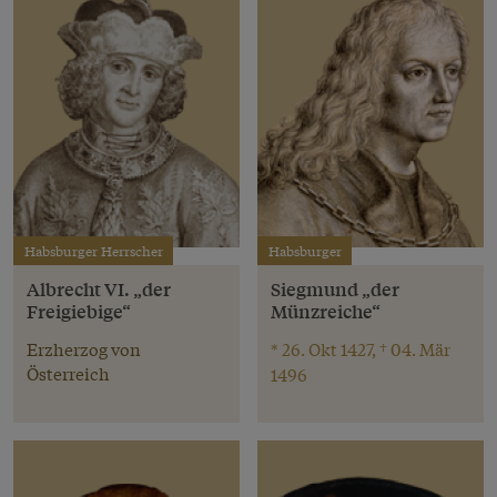
Habsburger Herrscher
Habsburger
Albrecht VI. „der
Siegmund „der
Freigiebige“
Münzreiche“
Erzherzog von
* 26. Okt 1427, † 04. Mär
Österreich
1496