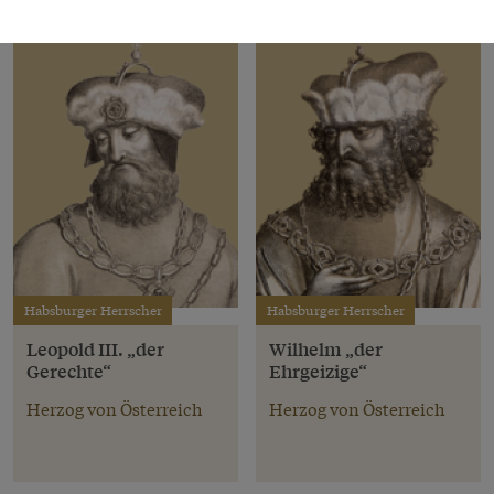
Habsburger Herrscher
Habsburger Herrscher
Leopold III. „der
Wilhelm „der
Gerechte“
Ehrgeizige“
Herzog von Österreich
Herzog von Österreich