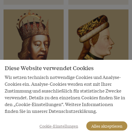
Diese Website verwendet Cookies
Wir setzen technisch notwendige Cookies und Analyse-
Cookies ein. Analyse-Cookies werden erst mit Ihrer
Habsburger Herrscher
Habsburger Herrscher
Zustimmung und ausschließlich für statistische Zwecke
Rudolf IV. „der Stifter“
Albrecht III. „mit dem
verwendet. Details zu den einzelnen Cookies finden Sie in
Zopf“
den „Cookie-Einstellungen“. Weitere Informationen
Herzog von Österreich
finden Sie in unserer Datenschutzerklärung.
Herzog von Österreich
1358–1365
Cookie-Einstellungen
Alles akzeptieren