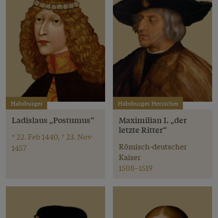
Habsburger
Habsburger Herrscher
Ladislaus „Postumus“
Maximilian I. „der
letzte Ritter“
* 22. Feb 1440, † 23. Nov
Römisch-deutscher
1457
Kaiser
1508–1519