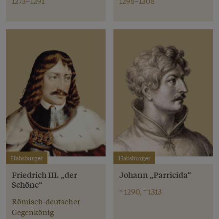
1273–1291
1298–1308
Habsburger
Habsburger
Friedrich III. „der
Johann „Parricida“
Schöne“
* 1290, † 1313
Römisch-deutscher
Gegenkönig