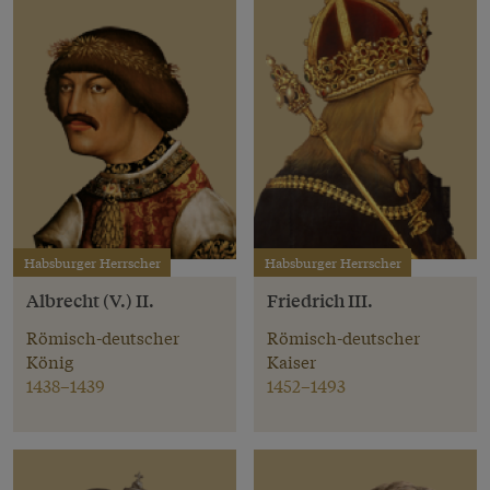
Habsburger Herrscher
Habsburger Herrscher
Albrecht (V.) II.
Friedrich III.
Römisch-deutscher
Römisch-deutscher
König
Kaiser
1438–1439
1452–1493