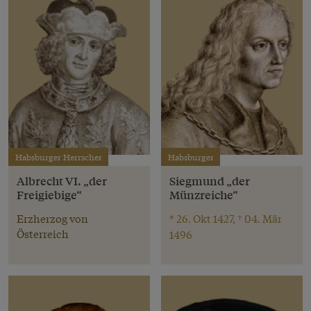
Habsburger Herrscher
Habsburger
Albrecht VI. „der
Siegmund „der
Freigiebige“
Münzreiche“
Erzherzog von
* 26. Okt 1427, † 04. Mär
Österreich
1496