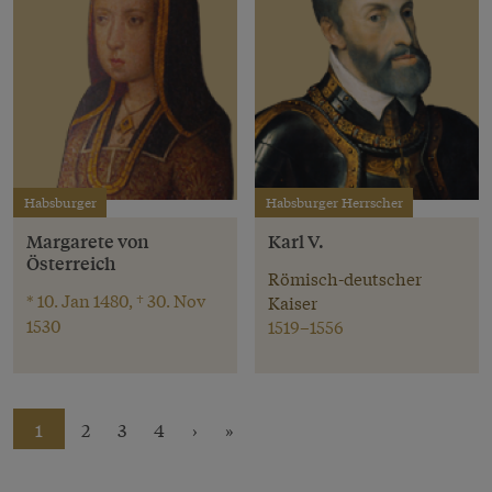
Habsburger
Habsburger Herrscher
Margarete von
Karl V.
Österreich
Römisch-deutscher
* 10. Jan 1480, † 30. Nov
Kaiser
1530
1519–1556
1
2
3
4
›
»