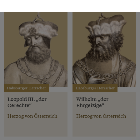
Habsburger Herrscher
Habsburger Herrscher
Leopold III. „der
Wilhelm „der
Gerechte“
Ehrgeizige“
Herzog von Österreich
Herzog von Österreich