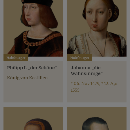
Habsburger
Habsburger
Philipp I. „der Schöne“
Johanna „die
Wahnsinnige“
König von Kastilien
* 06. Nov 1479, † 12. Apr
1555