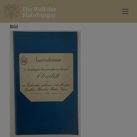
Die Welt der
Habsburger
Bild