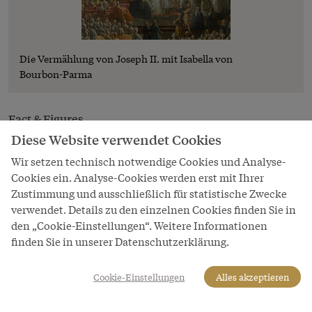
Die Vermählung von Joseph II. mit Isabella von
Bourbon-Parma
Fact & Figures
Diese Website verwendet Cookies
Kuratierung:
Wir setzen technisch notwendige Cookies und Analyse-
Ausstellungsteil Schloss Hof: Martin Mutschlechner
Cookies ein. Analyse-Cookies werden erst mit Ihrer
Zustimmung und ausschließlich für statistische Zwecke
Ausstellungsteil Schloss Niederweiden: Katrin Harter
verwendet. Details zu den einzelnen Cookies finden Sie in
und Birgit Schmidt-Messner
den „Cookie-Einstellungen“. Weitere Informationen
Gezeigt wird eine repräsentative Auswahl an Objekten
finden Sie in unserer Datenschutzerklärung.
aus dem Sammlungsbestand der Schönbrunn Group
ergänzt durch Exponate musealer Leihgeber sowie aus
Cookie-Einstellungen
Alles akzeptieren
privaten Sammlungen.