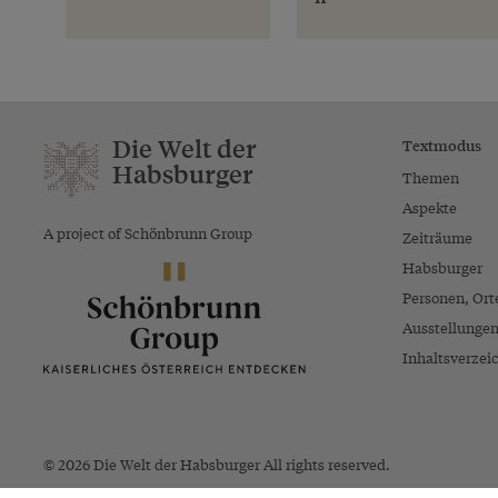
Die Welt der
Textmodus
Habsburger
Themen
Aspekte
A project of Schönbrunn Group
Zeiträume
Habsburger
Personen, Ort
Ausstellunge
Inhaltsverzei
© 2026 Die Welt der Habsburger All rights reserved.