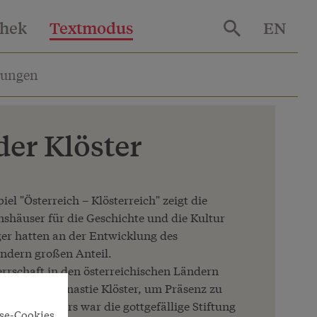
thek
Textmodus
EN
lungen
der Klöster
el "Österreich – Klösterreich" zeigt die
nshäuser für die Geschichte und die Kultur
er hatten an der Entwicklung des
ändern großen Anteil.
errschaft in den österreichischen Ländern
andfremde Dynastie Klöster, um Präsenz zu
s Mittelalters war die gottgefällige Stiftung
yse-Cookies