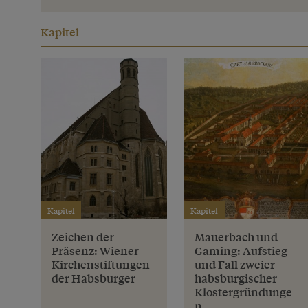
Kapitel
Kapitel
Kapitel
Zeichen der
Mauerbach und
Präsenz: Wiener
Gaming: Aufstieg
Kirchenstiftungen
und Fall zweier
der Habsburger
habsburgischer
Klostergründunge
n