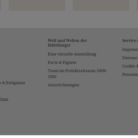
Welt und Welten der
Service
Habsburger
Impres
Eine virtuelle Ausstellung
Datensc
Facts & Figures
Cookie-
Team im Projektzeitraum 2008-
Pressein
2010
e & Ereignisse
Auszeichnungen
n
chnis