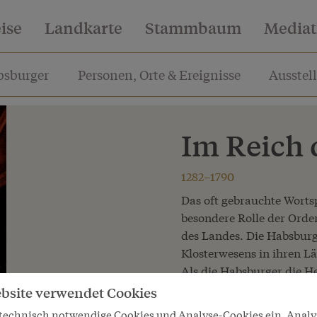
eise
Landkarte
Stammbaum
Media
sburger
Personen, Orte & Ereignisse
Ausstel
Im Reich 
1282–1790
Das oft gebrauchte Wortspi
besondere Rolle der Orde
des Landes. Die Habsburg
Klosterwesens in ihren L
Als die Habsburger die H
antraten, gründete die l
bsite verwendet Cookies
zeigen. Denn im Denken de
 technisch notwendige Cookies und Analyse-Cookies ein. Anal