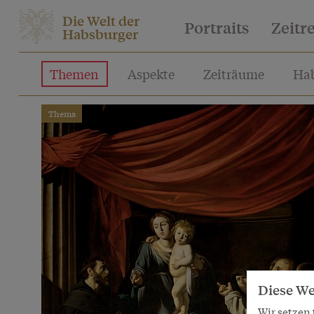
Die Welt der
Portraits
Zeitr
Habsburger
Themen
Aspekte
Zeiträume
Hab
Thema
Diese We
Wir setzen