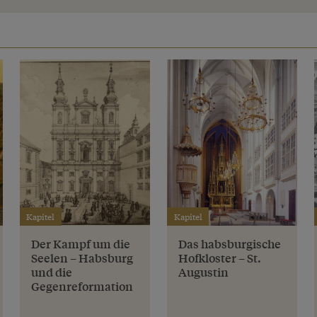
Kapitel
Kapitel
Der Kampf um die
Das habsburgische
Seelen – Habsburg
Hofkloster – St.
und die
Augustin
Gegenreformation